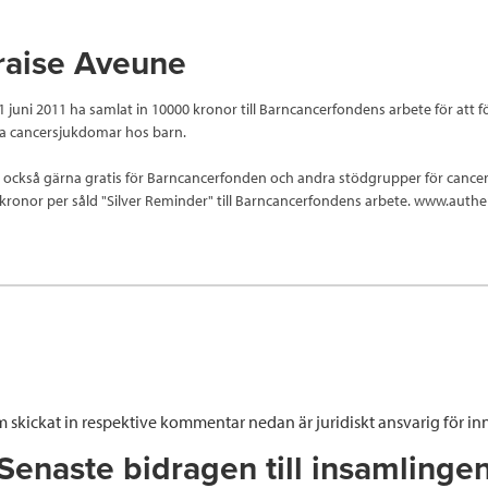
raise Aveune
 1 juni 2011 ha samlat in 10000 kronor till Barncancerfondens arbete för att
 cancersjukdomar hos barn.
r också gärna gratis för Barncancerfonden och andra stödgrupper för cance
kronor per såld "Silver Reminder" till Barncancerfondens arbete. www.authe
 skickat in respektive kommentar nedan är juridiskt ansvarig för inn
Senaste bidragen till insamlinge