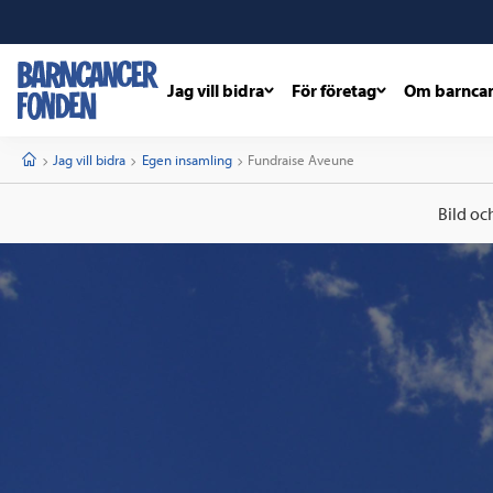
Jag vill bidra
För företag
Om barnca
barncancerfonden
startsida
Start
Jag vill bidra
Egen insamling
Current:
Fundraise Aveune
Bild oc