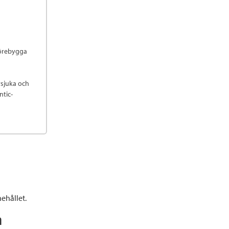
 förebygga
rsjuka och
ntic-
ehållet.
n