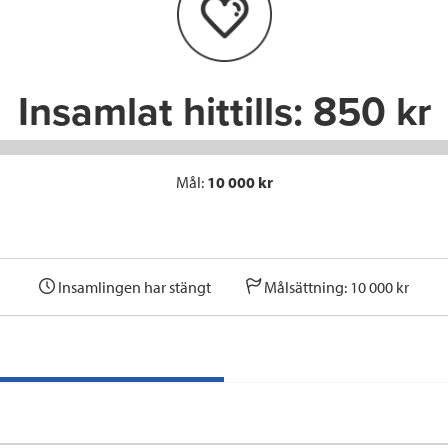
o
r
I
k
n
Insamlat hittills:
850 kr
Mål:
10 000 kr
Insamlingen har stängt
Målsättning: 10 000 kr