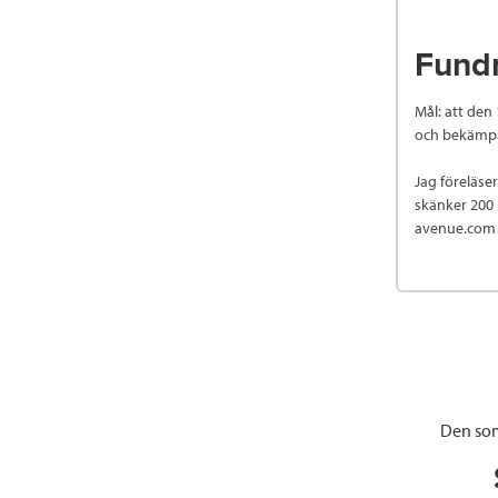
Fund
Mål: att den
och bekämpa
Jag föreläse
skänker 200 
avenue.com
Den som