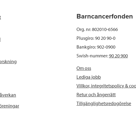
b
t
e
Barncancerfonden
t
o
e
d
Org. nr: 802010-6566
o
r
I
Plusgiro: 90 20 90-0
d
Bankgiro: 902-0900
k
n
Swish-nummer:
90 20 900
orskning
Om oss
Lediga jobb
Villkor, integritetspolicy & co
Retur och ångerrätt
påverkan
Tillgänglighetsredogörelse
föreningar