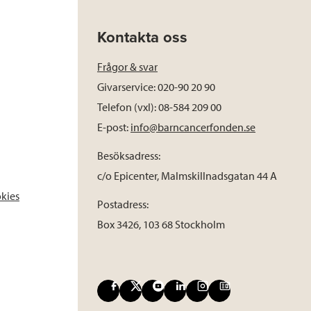
Kontakta oss
Frågor & svar
Givarservice: 020-90 20 90
Telefon (vxl): 08-584 209 00
E-post:
info@barncancerfonden.se
Besöksadress:
c/o Epicenter, Malmskillnadsgatan 44 A
okies
Postadress:
Box 3426, 103 68 Stockholm
F
X
Y
L
I
B
a
o
i
n
l