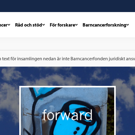
ncer
Råd och stöd
För forskare
Barncancerforskning
h text för insamlingen nedan är inte Barncancerfonden juridiskt ansva