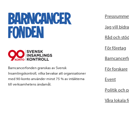
Pressrumme
Jag vill bidra
Råd och stö
För företag
Barncancerf
Barncancerfonden granskas av Svensk
För forskare
Insamlingskontroll, vilka bevakar att organisationer
Event
med 90-konto använder minst 75 % av intäkterna
till verksamhetens ändamål.
Politik och 
Våra lokala 