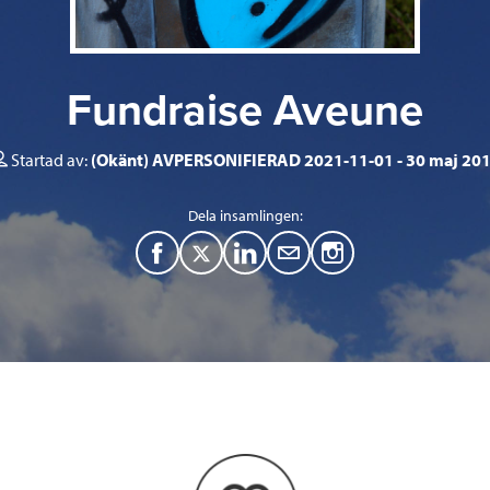
Fundraise Aveune
Startad av:
(Okänt) AVPERSONIFIERAD 2021-11-01
30 maj 20
Dela insamlingen:
F
T
L
M
a
w
i
a
c
i
n
i
e
t
k
l
b
t
e
o
e
d