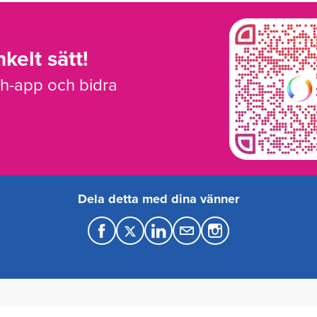
kelt sätt!
sh-app och bidra
Dela detta med dina vänner
F
T
L
M
a
w
i
a
c
i
n
i
e
t
k
l