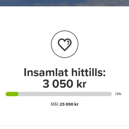
c
i
n
i
e
t
k
l
b
t
e
o
e
d
o
r
I
k
n
Insamlat hittills:
3 050 kr
12%
Mål:
25 000 kr