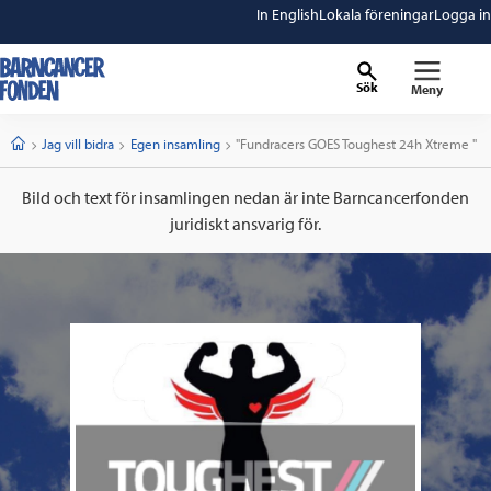
In English
Lokala föreningar
Logga in
Sök
Meny
barncancerfonden
startsida
Start
Jag vill bidra
Egen insamling
Current:
"Fundracers GOES Toughest 24h Xtreme "
Bild och text för insamlingen nedan är inte Barncancerfonden
juridiskt ansvarig för.