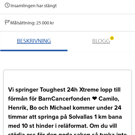
Insamlingen har stängt
Målsättning: 25 000 kr
0
BESKRIVNING
BLOGG
Vi springer Toughest 24h Xtreme lopp till
förmån för BarnCancerfonden ❤ Camilo,
Henrik, Bo och Michael kommer under 24
timmar att springa på Solvallas 1 km bana
med 10 st hinder i reläformat. Om du vill
stödja oss för den goda saken så tveka inte