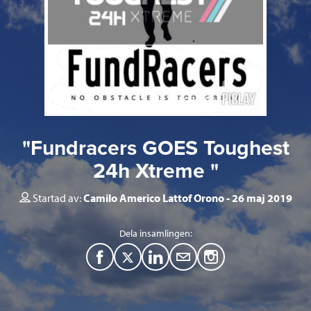
"Fundracers GOES Toughest
24h Xtreme "
Startad av:
Camilo Americo Lattof Orono
26 maj 2019
Dela insamlingen:
F
T
L
M
a
w
i
a