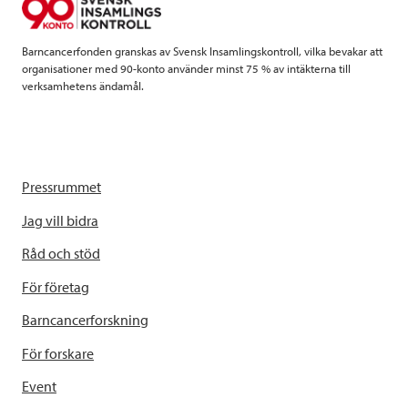
k
n
Barncancerfonden granskas av Svensk Insamlingskontroll, vilka bevakar att
organisationer med 90-konto använder minst 75 % av intäkterna till
verksamhetens ändamål.
Pressrummet
Jag vill bidra
Råd och stöd
För företag
Barncancerforskning
För forskare
Event