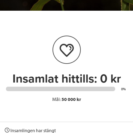
c
i
n
i
e
t
k
l
b
t
e
o
e
d
o
r
I
k
n
Insamlat hittills:
0 kr
0%
Mål:
50 000 kr
Insamlingen har stängt