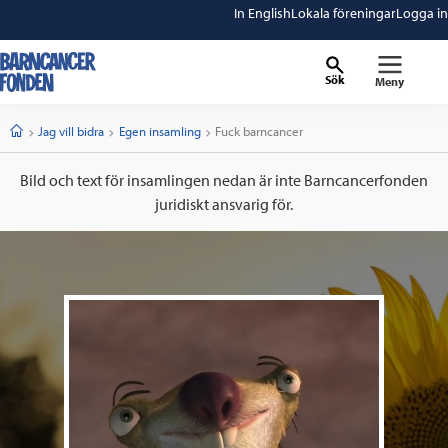
In English
Lokala föreningar
Logga in
Sök
Meny
barncancerfonden
startsida
Start
Jag vill bidra
Egen insamling
Current:
Fuck barncancer
Bild och text för insamlingen nedan är inte Barncancerfonden
juridiskt ansvarig för.