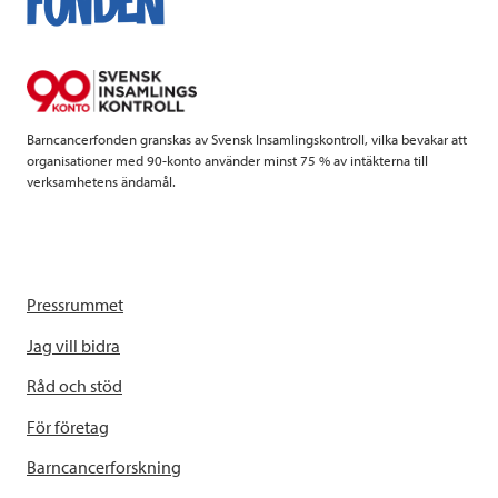
o
e
d
o
r
I
k
n
Barncancerfonden granskas av Svensk Insamlingskontroll, vilka bevakar att
organisationer med 90-konto använder minst 75 % av intäkterna till
verksamhetens ändamål.
Pressrummet
Jag vill bidra
Råd och stöd
För företag
Barncancerforskning