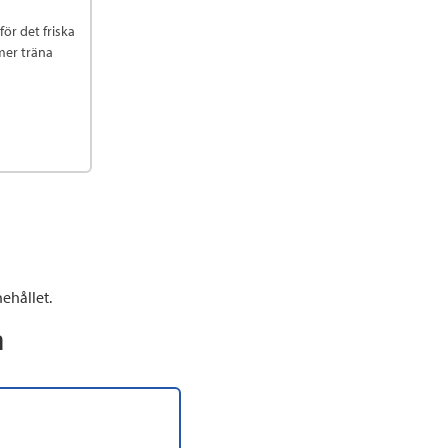
för det friska
mer träna
ehållet.
n