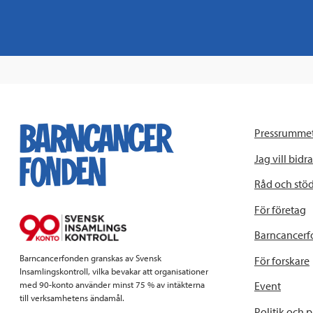
Pressrumme
Jag vill bidra
Råd och stö
För företag
Barncancerf
Barncancerfonden granskas av Svensk
För forskare
Insamlingskontroll, vilka bevakar att organisationer
Event
med 90-konto använder minst 75 % av intäkterna
till verksamhetens ändamål.
Politik och 