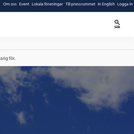
Om oss
Event
Lokala föreningar
Till pressrummet
In English
Logga in
Sök
rig för.