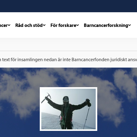
ncer
Råd och stöd
För forskare
Barncancerforskning
h text för insamlingen nedan är inte Barncancerfonden juridiskt ansva