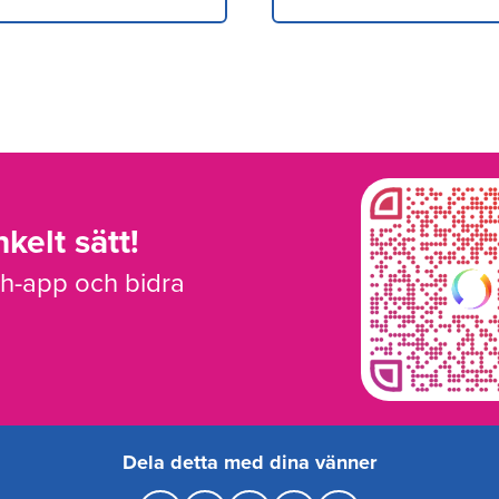
kelt sätt!
sh-app och bidra
Dela detta med dina vänner