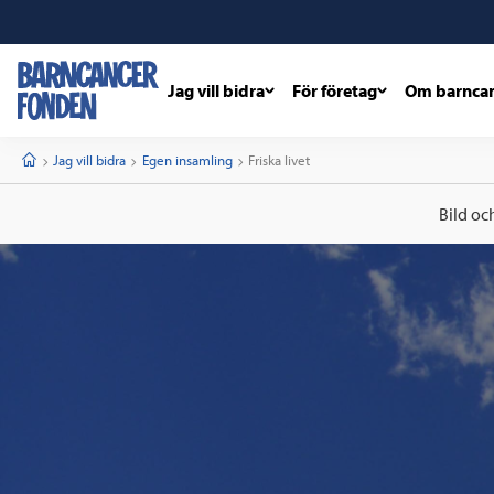
Jag vill bidra
För företag
Om barnca
barncancerfonden
startsida
Start
Jag vill bidra
Egen insamling
Current:
Friska livet
Bild oc