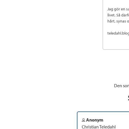
Jag gör en sa
livet. Så dä
hårt, synas o
teledahl.bl
Den som
Anonym
Christian Teledahl