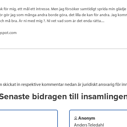
k för mig, ett mål ett intresse. Men jag försöker samtidigt sprida min glädje 
rför gör jag som många andra borde göra, det lilla de kan för andra. Jag kom
ch må bra. Är ni med mig ?. Ni vet vad som är det enda rätta....
ogspot.com
 skickat in respektive kommentar nedan är juridiskt ansvarig för inn
Senaste bidragen till insamlinge
Anonym
Anders Teledahl