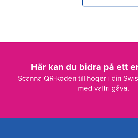
Här kan du bidra på ett en
Scanna QR-koden till höger i din Swi
med valfri gåva.