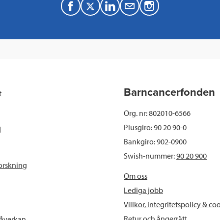
F
T
L
M
a
w
i
a
c
i
n
i
e
t
k
l
b
t
e
Barncancerfonden
t
o
e
d
Org. nr: 802010-6566
o
r
I
Plusgiro: 90 20 90-0
d
Bankgiro: 902-0900
k
n
Swish-nummer:
90 20 900
orskning
Om oss
Lediga jobb
Villkor, integritetspolicy & co
Retur och ångerrätt
påverkan