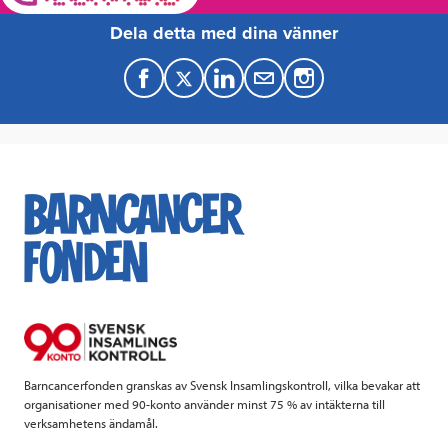
Dela detta med dina vänner
F
T
L
M
a
w
i
a
c
i
n
i
e
t
k
l
b
t
e
o
e
d
o
r
I
k
n
Barncancerfonden granskas av Svensk Insamlingskontroll, vilka bevakar att
organisationer med 90-konto använder minst 75 % av intäkterna till
verksamhetens ändamål.