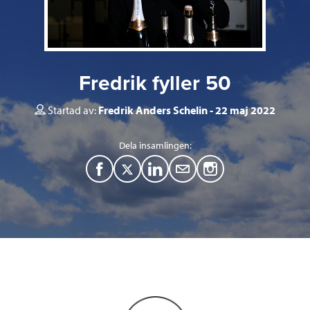
Fredrik fyller 50
Startad av:
Fredrik Anders Schelin
22 maj 2022
Dela insamlingen:
F
T
L
M
a
w
i
a
c
i
n
i
e
t
k
l
b
t
e
o
e
d