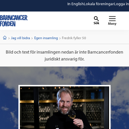
In English
Lokala föreningar
Logga in
Sök
Meny
barncancerfonden
startsida
Start
Jag vill bidra
Egen insamling
Current:
Fredrik fyller 50
Bild och text för insamlingen nedan är inte Barncancerfonden
juridiskt ansvarig för.