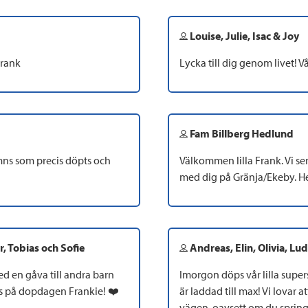
Louise, Julie, Isac & Joy
Frank
Lycka till dig genom livet! V
Fam Billberg Hedlund
amns som precis döpts och
Välkommen lilla Frank. Vi se
med dig på Gränja/Ekeby. H
, Tobias och Sofie
Andreas, Elin, Olivia, L
ed en gåva till andra barn
Imorgon döps vår lilla super
is på dopdagen Frankie! ❤️
är laddad till max! Vi lovar a
vägen, oavsett om du spring