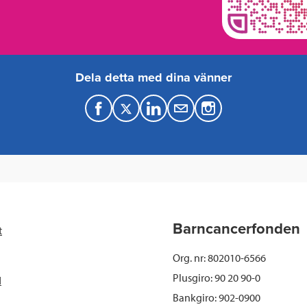
Dela detta med dina vänner
F
T
L
M
a
w
i
a
c
i
n
i
e
t
k
l
b
t
e
Barncancerfonden
t
o
e
d
Org. nr: 802010-6566
o
r
I
Plusgiro: 90 20 90-0
d
Bankgiro: 902-0900
k
n