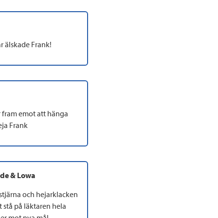
år älskade Frank!
r fram emot att hänga
eja Frank
udde & Lowa
stjärna och hejarklacken
tt stå på läktaren hela
er mot nya mål,