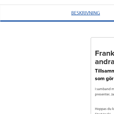
BESKRIVNING
Frank
andr
Tillsamm
som gör 
I samband me
presenter. Ja
Hoppas du kä