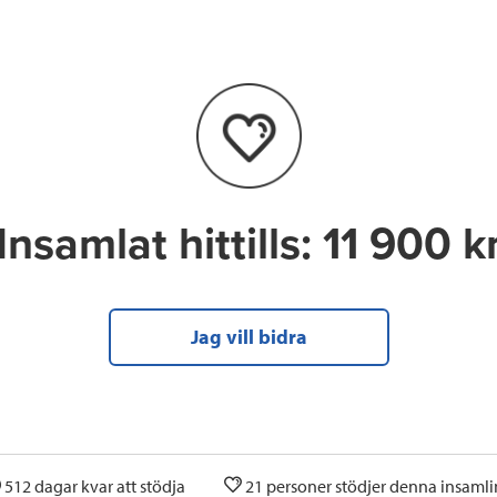
e
t
k
l
b
t
e
o
e
d
o
r
I
k
n
Insamlat hittills:
11 900 k
Jag vill bidra
512 dagar kvar att stödja
21 personer stödjer denna insaml