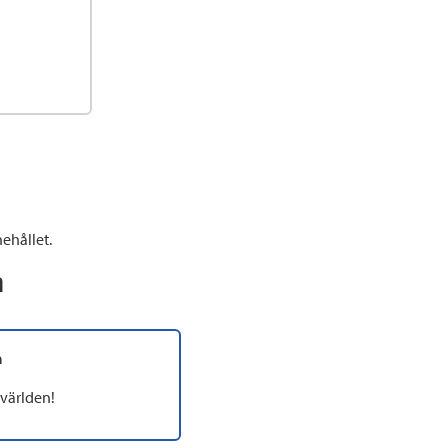
ehållet.
n
a
världen!