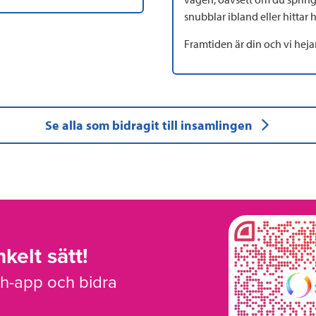
snubblar ibland eller hittar 
Framtiden är din och vi hejar
Se alla som bidragit till insamlingen
kelt sätt!
sh-app och bidra