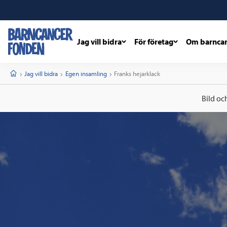
Jag vill bidra
För företag
Om barnca
barncancerfonden
startsida
Start
Jag vill bidra
Egen insamling
Current:
Franks hejarklack
Bild oc