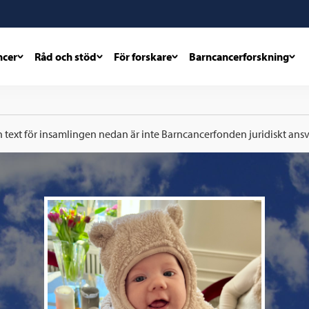
ncer
Råd och stöd
För forskare
Barncancerforskning
h text för insamlingen nedan är inte Barncancerfonden juridiskt ansva