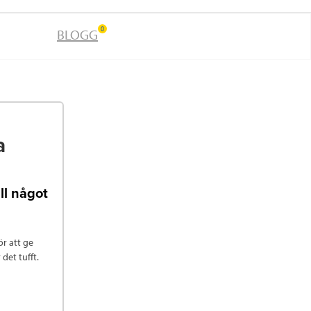
0
BLOGG
a
ll något
ör att ge
 det tufft.