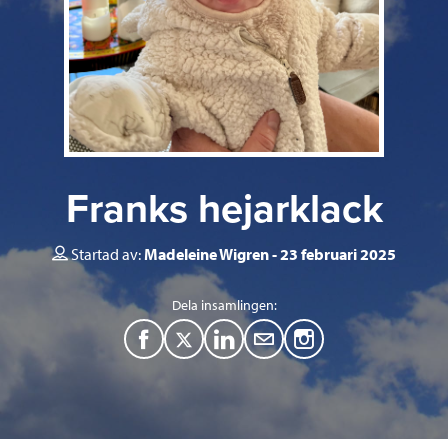
Franks hejarklack
Startad av:
Madeleine Wigren
23 februari 2025
Dela insamlingen:
F
T
L
M
a
w
i
a
c
i
n
i