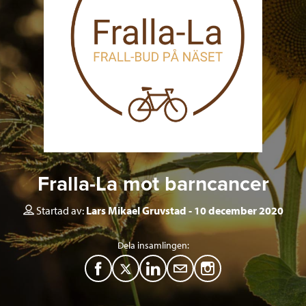
Fralla-La mot barncancer
Startad av:
Lars Mikael Gruvstad
10 december 2020
Dela insamlingen:
F
T
L
M
a
w
i
a