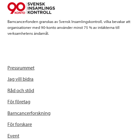
o
r
I
k
n
Barncancerfonden granskas av Svensk Insamlingskontroll, vilka bevakar att
organisationer med 90-konto använder minst 75 % av intäkterna till
verksamhetens ändamål.
Pressrummet
Jag vill bidra
Råd och stöd
För företag
Barncancerforskning
För forskare
Event