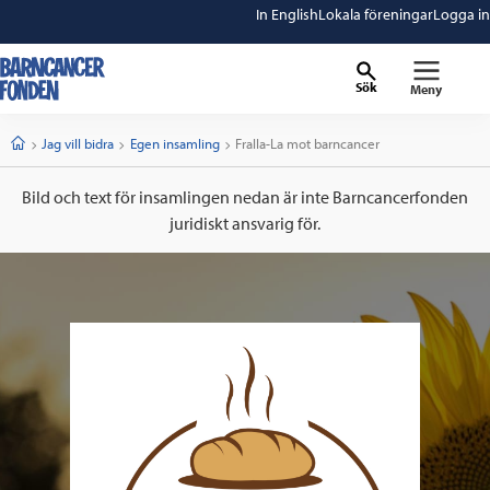
In English
Lokala föreningar
Logga in
Sök
Meny
barncancerfonden
startsida
Start
Jag vill bidra
Egen insamling
Current:
Fralla-La mot barncancer
Bild och text för insamlingen nedan är inte Barncancerfonden
juridiskt ansvarig för.