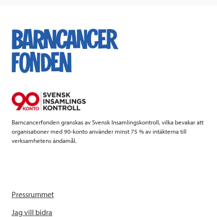
c
i
n
i
e
t
k
l
b
t
e
o
e
d
o
r
I
k
n
Barncancerfonden granskas av Svensk Insamlingskontroll, vilka bevakar att
organisationer med 90-konto använder minst 75 % av intäkterna till
verksamhetens ändamål.
Pressrummet
Jag vill bidra