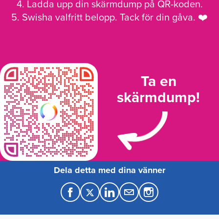
4. Ladda upp din skärmdump på QR-koden.
5. Swisha valfritt belopp. Tack för din gåva. ❤️
Ta en
skärmdump!
Dela detta med dina vänner
F
T
L
M
a
w
i
a