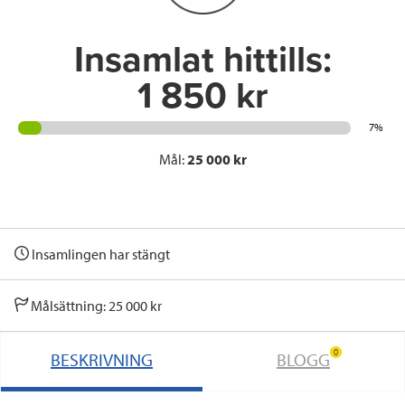
k
n
Insamlat hittills:
1 850 kr
7%
Mål:
25 000 kr
Insamlingen har stängt
Målsättning: 25 000 kr
0
BESKRIVNING
BLOGG