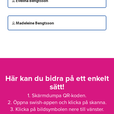
Evelina Bengtsson
Madeleine Bengtsson
Här kan du bidra på ett enkelt
sätt!
1. Skärmdumpa QR-koden.
2. Öppna swish-appen och klicka på skanna.
3. Klicka på bildsymbolen nere till vänster.