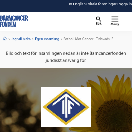
In English
Lokala föreningar
Logga in
Sök
Meny
barncancerfonden
startsida
Start
Jag vill bidra
Egen insamling
Current:
Fotboll Mot Cancer - Tidavads IF
Bild och text för insamlingen nedan är inte Barncancerfonden
juridiskt ansvarig för.