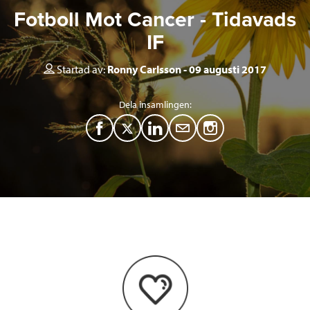
Fotboll Mot Cancer - Tidavads
IF
Startad av:
Ronny Carlsson
09 augusti 2017
Dela insamlingen:
F
T
L
M
a
w
i
a
c
i
n
i
e
t
k
l
b
t
e
o
e
d
o
r
I