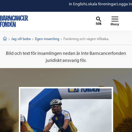
In English
Lokala föreningar
Logga in
Sök
Meny
barncancerfonden
startsida
Start
Jag vill bidra
Egen insamling
Current:
Forskning och vägen tillbaka.
Bild och text för insamlingen nedan är inte Barncancerfonden
juridiskt ansvarig för.