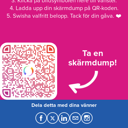
3. Klicka på bildsymbolen nere till vänster.
4. Ladda upp din skärmdump på QR-koden.
5. Swisha valfritt belopp. Tack för din gåva. ❤️
Ta en
skärmdump!
Dela detta med dina vänner
F
T
L
M