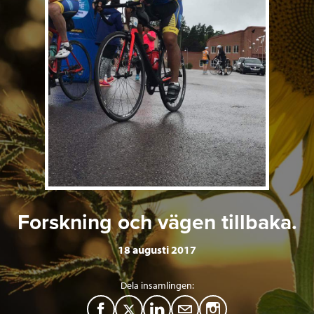
Forskning och vägen tillbaka.
18 augusti 2017
Dela insamlingen:
F
T
L
M