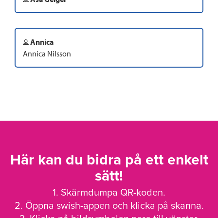
Annica
Annica Nilsson
Här kan du bidra på ett enkelt
sätt!
1. Skärmdumpa QR-koden.
2. Öppna swish-appen och klicka på skanna.