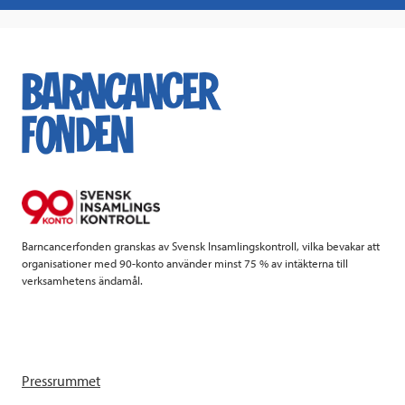
a
w
i
a
c
i
n
i
e
t
k
l
b
t
e
o
e
d
o
r
I
k
n
Barncancerfonden granskas av Svensk Insamlingskontroll, vilka bevakar att
organisationer med 90-konto använder minst 75 % av intäkterna till
verksamhetens ändamål.
Pressrummet