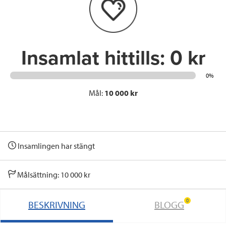
o
r
I
k
n
Insamlat hittills:
0 kr
0%
Mål:
10 000 kr
Insamlingen har stängt
Målsättning: 10 000 kr
0
BESKRIVNING
BLOGG