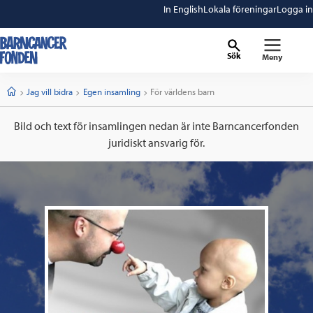
In English
Lokala föreningar
Logga in
Sök
Meny
barncancerfonden
startsida
Start
Jag vill bidra
Egen insamling
Current:
För världens barn
Bild och text för insamlingen nedan är inte Barncancerfonden
juridiskt ansvarig för.