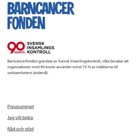
e
t
k
l
b
t
e
o
e
d
o
r
I
k
n
Barncancerfonden granskas av Svensk Insamlingskontroll, vilka bevakar att
organisationer med 90-konto använder minst 75 % av intäkterna till
verksamhetens ändamål.
Pressrummet
Jag vill bidra
Råd och stöd