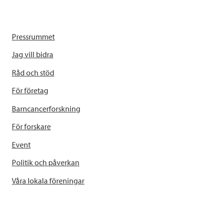
Pressrummet
Jag vill bidra
Råd och stöd
För företag
Barncancerforskning
För forskare
Event
Politik och påverkan
Våra lokala föreningar