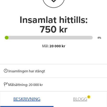
k
n
Insamlat hittills:
750 kr
4%
Mål:
20 000 kr
Insamlingen har stängt
Målsättning: 20 000 kr
0
BESKRIVNING
BLOGG