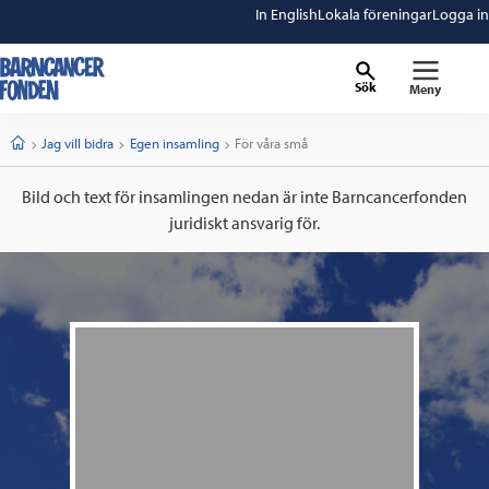
In English
Lokala föreningar
Logga in
Sök
Meny
barncancerfonden
startsida
Start
Jag vill bidra
Egen insamling
Current:
För våra små
Bild och text för insamlingen nedan är inte Barncancerfonden
juridiskt ansvarig för.