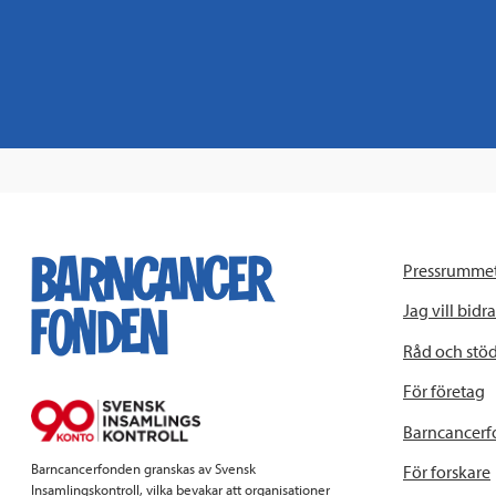
Pressrumme
Jag vill bidra
Råd och stö
För företag
Barncancerf
Barncancerfonden granskas av Svensk
För forskare
Insamlingskontroll, vilka bevakar att organisationer