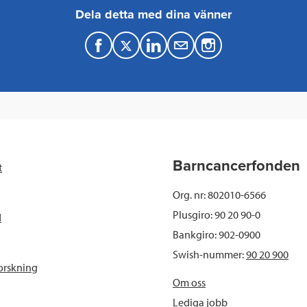
Dela detta med dina vänner
F
T
L
M
a
w
i
a
c
i
n
i
e
t
k
l
b
t
e
Barncancerfonden
t
o
e
d
Org. nr: 802010-6566
o
r
I
Plusgiro: 90 20 90-0
d
Bankgiro: 902-0900
k
n
Swish-nummer:
90 20 900
orskning
Om oss
Lediga jobb