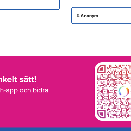
Anonym
kelt sätt!
sh-app och bidra