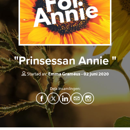
"Prinsessan Annie "
Startad av:
Emma Graméus
02 juni 2020
Dela insamlingen:
F
T
L
M
a
w
i
a
c
i
n
i