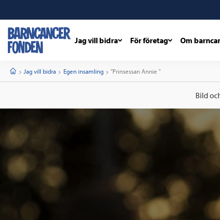
Jag vill bidra
För företag
Om barnca
barncancerfonden
startsida
Start
Jag vill bidra
Egen insamling
Current:
"Prinsessan Annie "
Bild oc