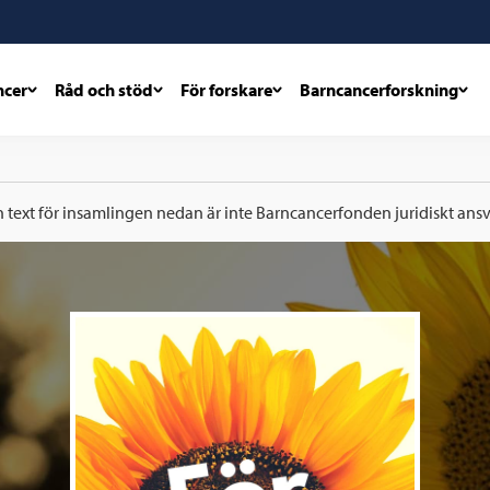
ncer
Råd och stöd
För forskare
Barncancerforskning
h text för insamlingen nedan är inte Barncancerfonden juridiskt ansva