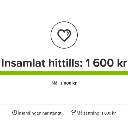
e
t
k
l
b
t
e
o
e
d
o
r
I
k
n
Insamlat hittills:
1 600 kr
Mål:
1 000 kr
Insamlingen har stängt
Målsättning: 1 000 kr