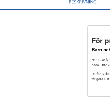
BESKRIVNING
För p
Barn och
När du är fy
bada - inte 
Därför tycker
får göra just