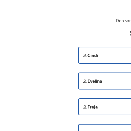
Den som
Cindi
Evelina
Freja