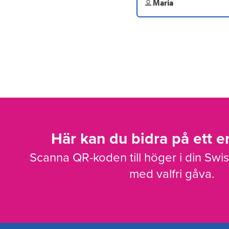
Maria
Här kan du bidra på ett en
Scanna QR-koden till höger i din Swi
med valfri gåva.