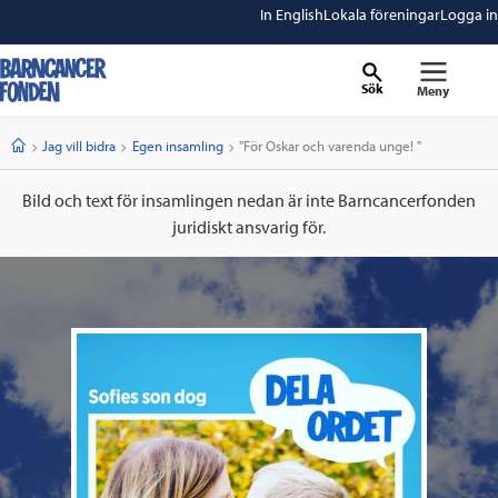
In English
Lokala föreningar
Logga in
Sök
Meny
barncancerfonden
startsida
Start
Jag vill bidra
Egen insamling
Current:
"För Oskar och varenda unge! "
Bild och text för insamlingen nedan är inte Barncancerfonden
juridiskt ansvarig för.