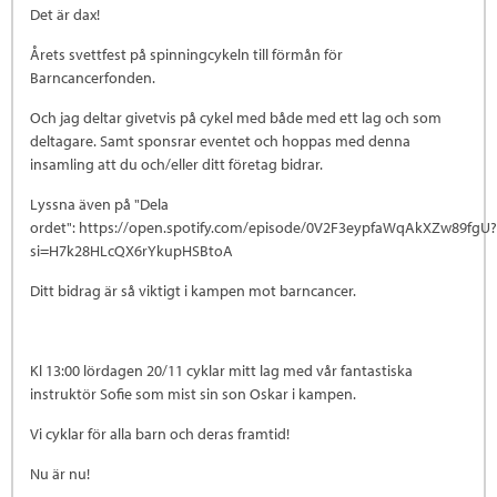
Det är dax!
Årets svettfest på spinningcykeln till förmån för
Barncancerfonden.
Och jag deltar givetvis på cykel med både med ett lag och som
deltagare. Samt sponsrar eventet och hoppas med denna
insamling att du och/eller ditt företag bidrar.
Lyssna även på "Dela
ordet": https://open.spotify.com/episode/0V2F3eypfaWqAkXZw89fgU?
si=H7k28HLcQX6rYkupHSBtoA
Ditt bidrag är så viktigt i kampen mot barncancer.
Kl 13:00 lördagen 20/11 cyklar mitt lag med vår fantastiska
instruktör Sofie som mist sin son Oskar i kampen.
Vi cyklar för alla barn och deras framtid!
Nu är nu!