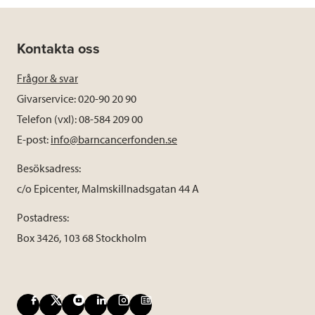
Kontakta oss
Frågor & svar
Givarservice: 020-90 20 90
Telefon (vxl): 08-584 209 00
E-post:
info@barncancerfonden.se
Besöksadress:
c/o Epicenter, Malmskillnadsgatan 44 A
Postadress:
Box 3426, 103 68 Stockholm
F
X
Y
L
I
B