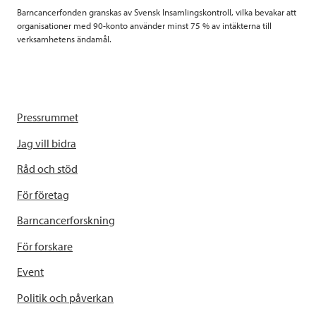
Barncancerfonden granskas av Svensk Insamlingskontroll, vilka bevakar att
organisationer med 90-konto använder minst 75 % av intäkterna till
verksamhetens ändamål.
Pressrummet
Jag vill bidra
Råd och stöd
För företag
Barncancerforskning
För forskare
Event
Politik och påverkan