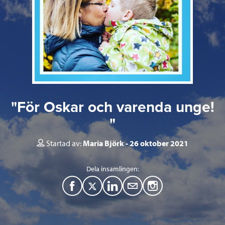
"För Oskar och varenda unge!
"
Startad av:
Maria Björk
26 oktober 2021
Dela insamlingen:
F
T
L
M
a
w
i
a