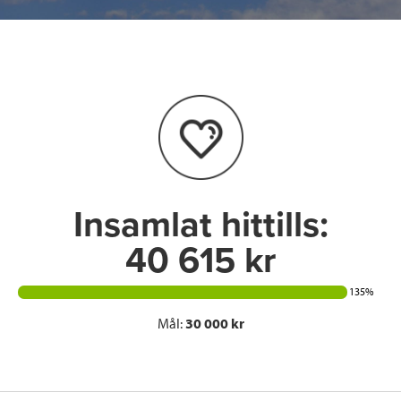
c
i
n
i
e
t
k
l
b
t
e
o
e
d
o
r
I
k
n
Insamlat hittills:
40 615 kr
135%
Mål:
30 000 kr