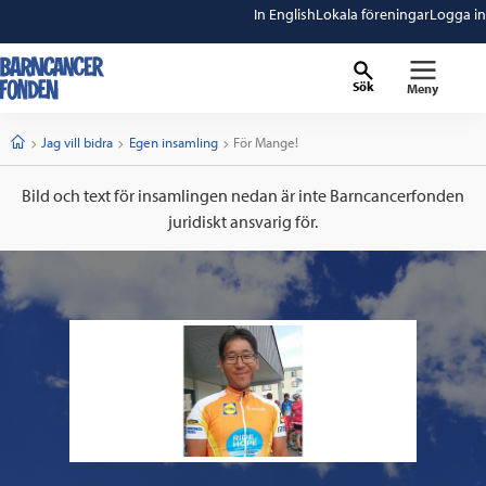
In English
Lokala föreningar
Logga in
Sök
Meny
barncancerfonden
startsida
Start
Jag vill bidra
Egen insamling
Current:
För Mange!
Bild och text för insamlingen nedan är inte Barncancerfonden
juridiskt ansvarig för.