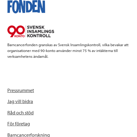
o
e
d
o
r
I
k
n
Barncancerfonden granskas av Svensk Insamlingskontroll, vilka bevakar att
organisationer med 90-konto använder minst 75 % av intäkterna till
verksamhetens ändamål.
Pressrummet
Jag vill bidra
Råd och stöd
För företag
Barncancerforskning