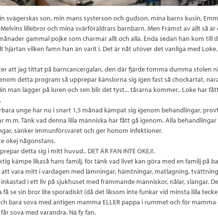
min svägerskas son, min mans systerson och gudson, mina barns kusin, Em
 Melvins lillebror och mina svärföräldrars barnbarn. Men Främst av allt så är
 månader gammal pojke som charmar allt och alla. Enda sedan han kom till 
t hjärtan vilken famn han än varit i. Det är nåt utöver det vanliga med Loke,
ter att jag tittat på barncancergalan, den där fjärde tomma dumma stolen ni
genom detta program så upprepar känslorna sig igen fast så chockartat, när
Min man lägger på luren och sen blir det tyst... tårarna kommer.. Loke har fåt
.
bara unge har nu i snart 1,5 månad kämpat sig igenom behandlingar, prov
 m.m. Tänk vad denna lilla människa har fått gå igenom. Alla behandlingar 
ngar, sänker immunförsvaret och ger honom infektioner.
nte okej någonstans.
prepar detta sig i mitt huvud.. DET ÄR FAN INTE OKEJ!.
iktig kämpe likaså hans familj, för tänk vad livet kan göra med en familj på 
 att vara mitt i vardagen med lämningar, hämtningar, matlagning, tvättning 
 bli inkastad i ett liv på sjukhuset med främmande människor, nålar, slangar. 
a få se sin bror lite sporadiskt (då det liksom inte funkar vid minsta lilla teck
 och bara sova med antigen mamma ELLER pappa i rummet och för mamma
s får sova med varandra. Nä fy fan.