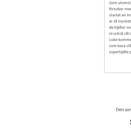
Som utomståe
försöker men
startat en i
är så mycket
de hjältar so
ni också vill
Loke kommer 
som bara stå
superhjälte
Den som