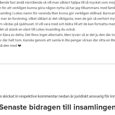
nde fast ändå närstående så vill man såklart hjälpa till så mycket som möjli
 för att verkligen kunna göra någon nytta så har jag tillsammans med famil
nsamling i Lokes namn för varenda liten krona gör verkligen skillnad. Barnc
 mer än forskning, vilket såklart är det viktigaste, men de gör så oerhört myc
m vårdas på sjukhuset. Vi vill vara med och bidra till att de kan fortsätta m
 det så skänk en slant till Lokes insamling du också.
klara av detta. Det finns inget alternativ, Men tyvärr så är det ju den där 
r där helt tom. Kanske genom att samla in lite pengar så kan där sitta en lit
 på den med ❤️
 skickat in respektive kommentar nedan är juridiskt ansvarig för inn
Senaste bidragen till insamlinge