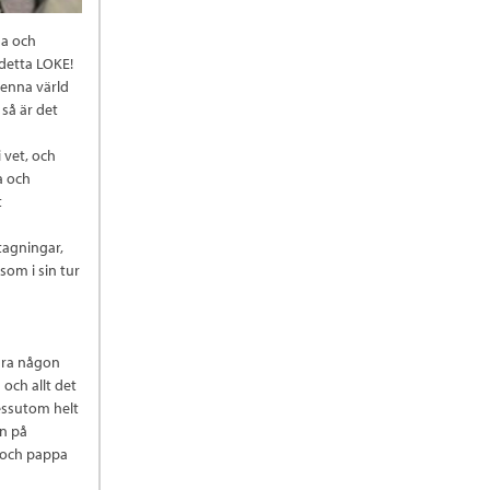
ma och
 detta LOKE!
denna värld
 så är det
 vet, och
a och
t
tagningar,
som i sin tur
bara någon
och allt det
Dessutom helt
en på
 och pappa