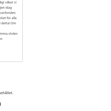
gt vilket vi
jen idag
ancerfonden
ket för alla
ed detta! Om
tomma stolen
en
ehållet.
n