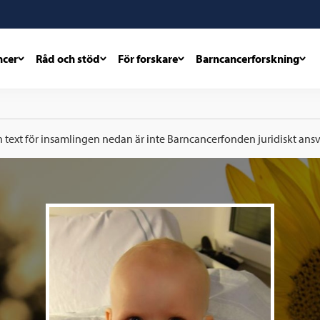
ncer
Råd och stöd
För forskare
Barncancerforskning
h text för insamlingen nedan är inte Barncancerfonden juridiskt ansva