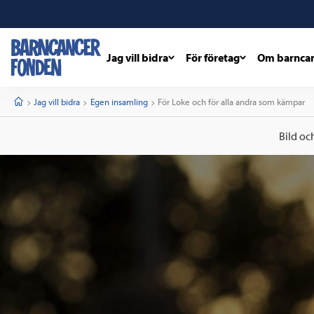
Jag vill bidra
För företag
Om barnca
barncancerfonden
startsida
Start
Jag vill bidra
Egen insamling
Current:
För Loke och för alla andra som kämpar
Bild oc