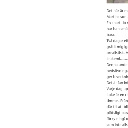
Det här är 
Martins son,
En snart tio
har han smäl
bara.
Två dagar ef
gråtit mig i
orealistisk. 
leukemi.........
Denna under
nedsövningar
ger biverkni
Det är fan i
Varje dag up
Loke är en r
timme.. Från
där till att
plötsligt bar
förkylning)
som inte all