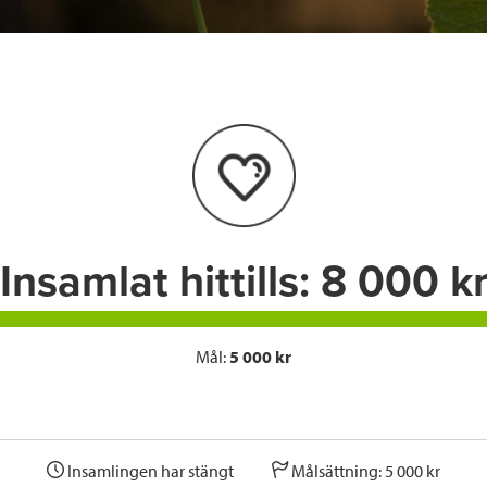
c
i
n
i
e
t
k
l
b
t
e
o
e
d
o
r
I
k
n
Insamlat hittills:
8 000 k
Mål:
5 000 kr
Insamlingen har stängt
Målsättning: 5 000 kr