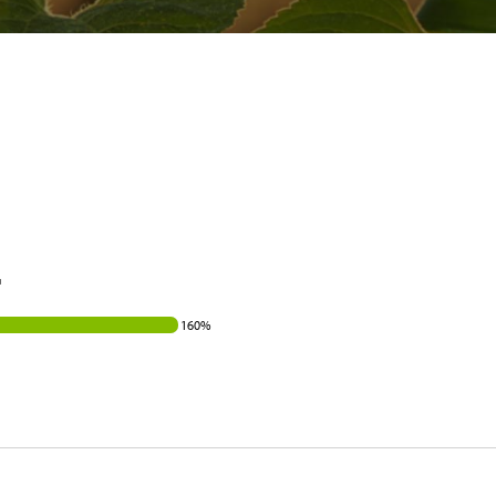
r
160%