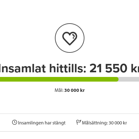
e
t
k
l
b
t
e
o
e
d
o
r
I
k
n
Insamlat hittills:
21 550 k
Mål:
30 000 kr
Insamlingen har stängt
Målsättning: 30 000 kr