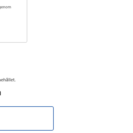
, genom
ehållet.
n