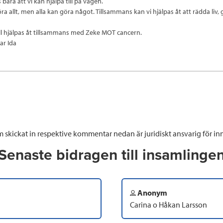
 bara att vi kan hjälpa till på vägen.
ra allt, men alla kan göra något. Tillsammans kan vi hjälpas åt att rädda liv
ll hjälpas åt tillsammans med Zeke MOT cancern.
r Ida
 skickat in respektive kommentar nedan är juridiskt ansvarig för inn
Senaste bidragen till insamlinge
Anonym
Carina o Håkan Larsson