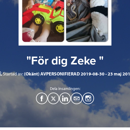
"För dig Zeke "
Startad av:
(Okänt) AVPERSONIFIERAD 2019-08-30
23 maj 20
Dela insamlingen:
F
T
L
M
a
w
i
a
c
i
n
i