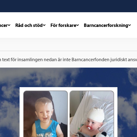
ncer
Råd och stöd
För forskare
Barncancerforskning
h text för insamlingen nedan är inte Barncancerfonden juridiskt ansva