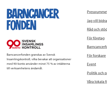
Pressrumme
Jag vill bidra
Råd och stö
För företag
Barncancerf
Barncancerfonden granskas av Svensk
För forskare
Insamlingskontroll, vilka bevakar att organisationer
Event
med 90-konto använder minst 75 % av intäkterna
till verksamhetens ändamål.
Politik och 
Våra lokala 