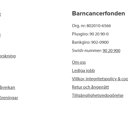
b
t
e
Barncancerfonden
t
o
e
d
Org. nr: 802010-6566
o
r
I
Plusgiro: 90 20 90-0
d
Bankgiro: 902-0900
k
n
Swish-nummer:
90 20 900
orskning
Om oss
Lediga jobb
Villkor, integritetspolicy & co
Retur och ångerrätt
påverkan
Tillgänglighetsredogörelse
föreningar