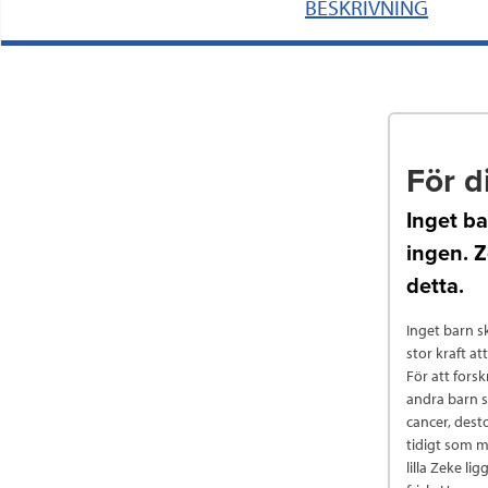
BESKRIVNING
För d
Inget ba
ingen. Z
detta.
Inget barn sk
stor kraft at
För att fors
andra barn 
cancer, dest
tidigt som m
lilla Zeke l