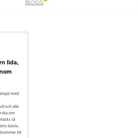
BLOGG
n lida,
genom
n kämpe med
ll och alla
orska om
ptäcks så
dens bästa
n kommer bli