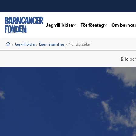
Jag vill bidra
För företag
Om barnca
barncancerfonden
startsida
Start
Jag vill bidra
Egen insamling
Current:
"För dig Zeke "
Bild oc