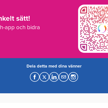
kelt sätt!
sh-app och bidra
Dela detta med dina vänner
F
T
L
M
a
w
i
a
c
i
n
i
e
t
k
l