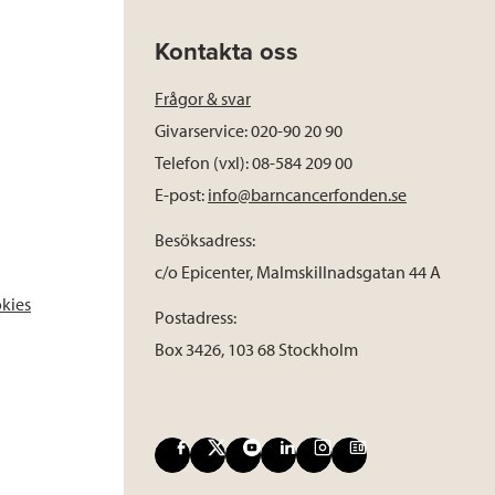
Kontakta oss
Frågor & svar
Givarservice: 020-90 20 90
Telefon (vxl): 08-584 209 00
E-post:
info@barncancerfonden.se
Besöksadress:
c/o Epicenter, Malmskillnadsgatan 44 A
okies
Postadress:
Box 3426, 103 68 Stockholm
F
X
Y
L
I
B
a
o
i
n
l