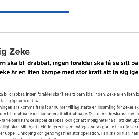
ig Zeke
rn ska bli drabbat, ingen förälder ska få se sitt bar
eke är en liten kämpe med stor kraft att ta sig i
a bli drabbat, ingen förälder ska få se sitt barn lida, ingen. Zeke är en lite
t ta sig igenom detta.
kningen ska komma framåt ännu mer vill jag starta en insamling för Zekes sku
som blir drabbade och kommer att bli drabbade. Desto mer forskarna kan f
o färre barn kanske slipper drabbas, och gör att möjligheterna till att det up
öjligt ökar. Mitt hjärta blöder precis som många andras gör just nu när värl
igger uppe i Linköping och genomgått en stor operation. Han ska bli frisk, ha