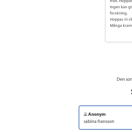
frisk. Hoppas
Ingen kan gö
forskning.
Hoppas ni vi
Många krama
Den som
Anonym
sabina fransson