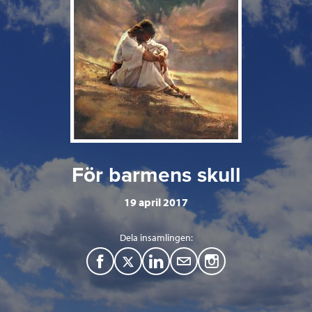
För barmens skull
19 april 2017
Dela insamlingen:
F
T
L
M
a
w
i
a