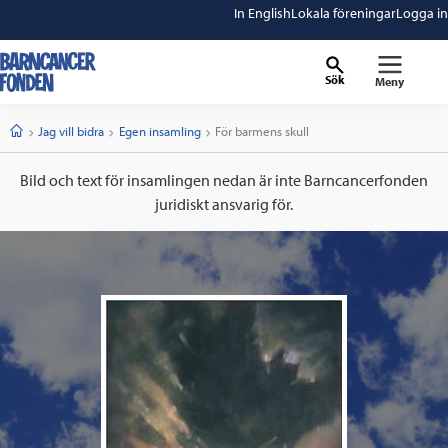
In English
Lokala föreningar
Logga in
Sök
Meny
barncancerfonden
startsida
Start
Jag vill bidra
Egen insamling
Current:
För barmens skull
Bild och text för insamlingen nedan är inte Barncancerfonden
juridiskt ansvarig för.