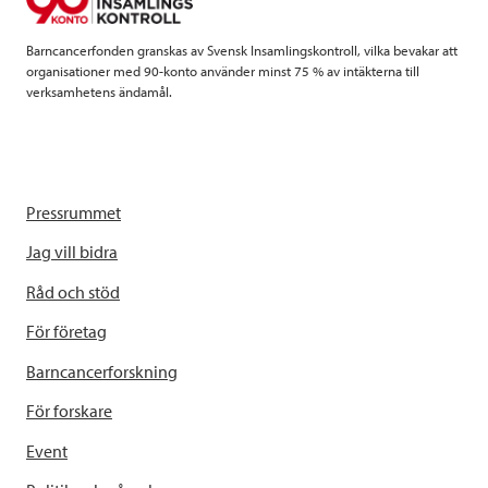
k
n
Barncancerfonden granskas av Svensk Insamlingskontroll, vilka bevakar att
organisationer med 90-konto använder minst 75 % av intäkterna till
verksamhetens ändamål.
Pressrummet
Jag vill bidra
Råd och stöd
För företag
Barncancerforskning
För forskare
Event