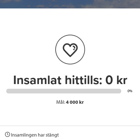
c
i
n
i
e
t
k
l
b
t
e
o
e
d
o
r
I
k
n
Insamlat hittills:
0 kr
0%
Mål:
4 000 kr
Insamlingen har stängt