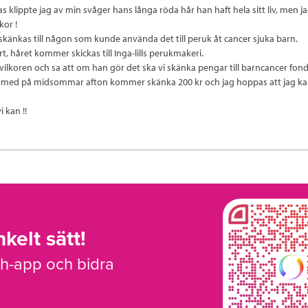
 klippte jag av min svåger hans långa röda hår han haft hela sitt liv, men ja
kor !
 skänkas till någon som kunde använda det till peruk åt cancer sjuka barn.
t, håret kommer skickas till Inga-lills perukmakeri.
vilkoren och sa att om han gör det ska vi skänka pengar till barncancer fon
r med på midsommar afton kommer skänka 200 kr och jag hoppas att jag ka
i kan !!
kelt sätt!
sh-app och bidra