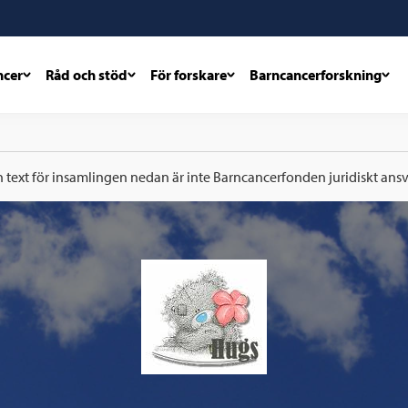
ncer
Råd och stöd
För forskare
Barncancerforskning
h text för insamlingen nedan är inte Barncancerfonden juridiskt ansva