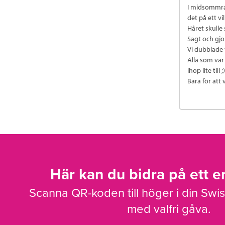
I midsommras
det på ett vil
Håret skulle
Sagt och gjor
Vi dubblade 
Alla som va
ihop lite till ;)
Bara för att v
Här kan du bidra på ett en
Scanna QR-koden till höger i din Swi
med valfri gåva.