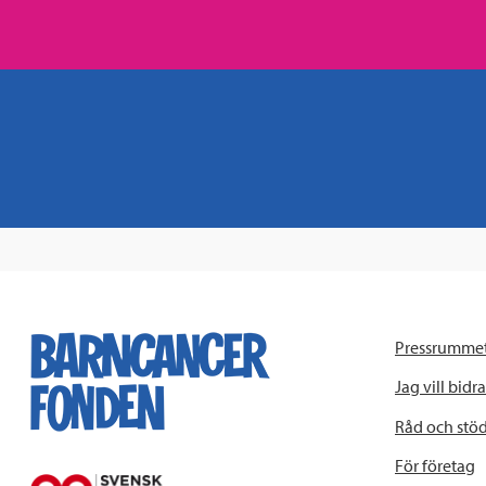
Pressrumme
Jag vill bidra
Råd och stö
För företag