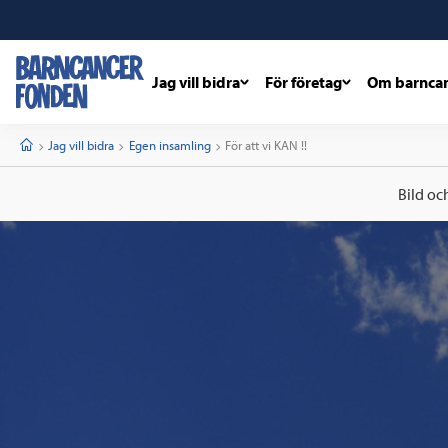
Jag vill bidra
För företag
Om barnca
barncancerfonden
startsida
Start
Jag vill bidra
Egen insamling
Current:
För att vi KAN !!
Bild oc