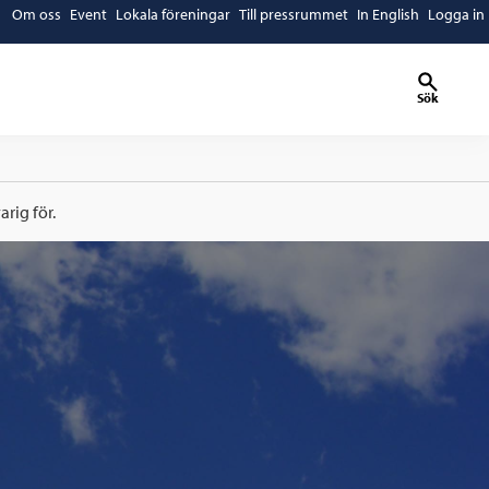
Om oss
Event
Lokala föreningar
Till pressrummet
In English
Logga in
Sök
rig för.