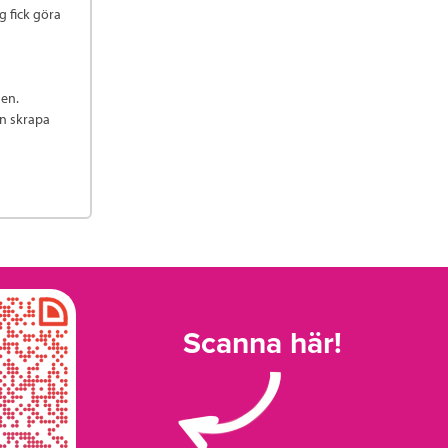
g fick göra
den.
n skrapa
Scanna här!