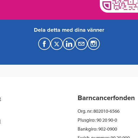
Dela detta med dina vänner
F
T
L
M
a
w
i
a
c
i
n
i
e
t
k
l
b
t
e
Barncancerfonden
t
o
e
d
Org. nr: 802010-6566
o
r
I
Plusgiro: 90 20 90-0
d
Bankgiro: 902-0900
k
n
Swish-nummer:
90 20 900