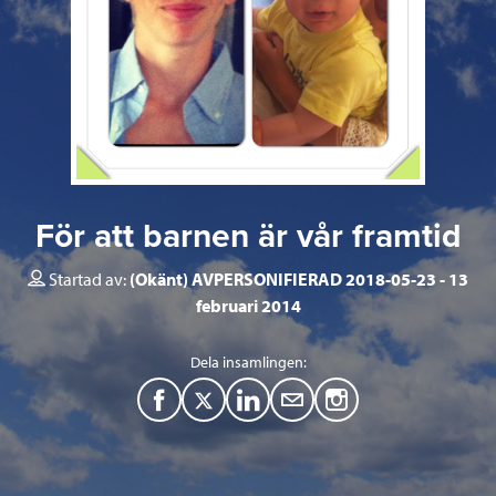
För att barnen är vår framtid
Startad av:
(Okänt) AVPERSONIFIERAD 2018-05-23
13
februari 2014
Dela insamlingen:
F
T
L
M
a
w
i
a
c
i
n
i