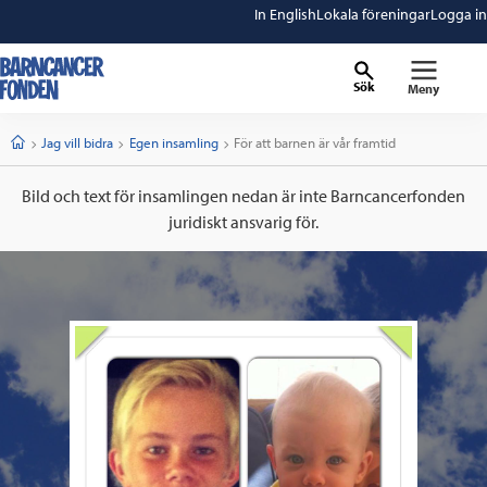
In English
Lokala föreningar
Logga in
Sök
Meny
barncancerfonden
startsida
Start
Jag vill bidra
Egen insamling
Current:
För att barnen är vår framtid
Bild och text för insamlingen nedan är inte Barncancerfonden
juridiskt ansvarig för.