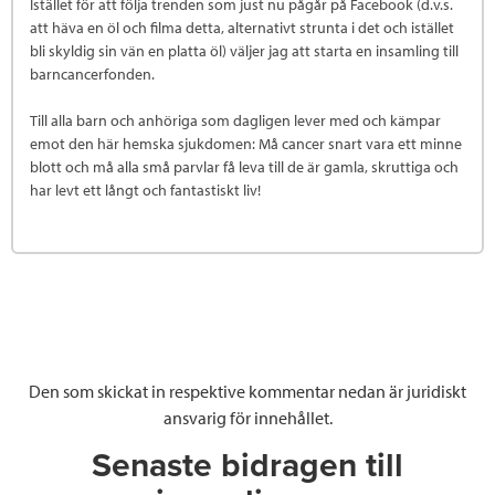
Istället för att följa trenden som just nu pågår på Facebook (d.v.s.
att häva en öl och filma detta, alternativt strunta i det och istället
bli skyldig sin vän en platta öl) väljer jag att starta en insamling till
barncancerfonden.
Till alla barn och anhöriga som dagligen lever med och kämpar
emot den här hemska sjukdomen: Må cancer snart vara ett minne
blott och må alla små parvlar få leva till de är gamla, skruttiga och
har levt ett långt och fantastiskt liv!
Den som skickat in respektive kommentar nedan är juridiskt
ansvarig för innehållet.
Senaste bidragen till