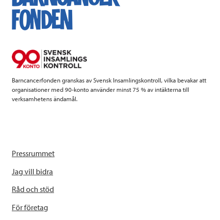
b
t
e
o
e
d
o
r
I
k
n
Barncancerfonden granskas av Svensk Insamlingskontroll, vilka bevakar att
organisationer med 90-konto använder minst 75 % av intäkterna till
verksamhetens ändamål.
Pressrummet
Jag vill bidra
Råd och stöd
För företag