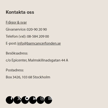
Kontakta oss
Frågor & svar
Givarservice: 020-90 20 90
Telefon (vxl): 08-584 209 00
E-post:
info@barncancerfonden.se
Besöksadress:
c/o Epicenter, Malmskillnadsgatan 44 A
Postadress:
Box 3426, 103 68 Stockholm
F
X
Y
L
I
B
a
o
i
n
l