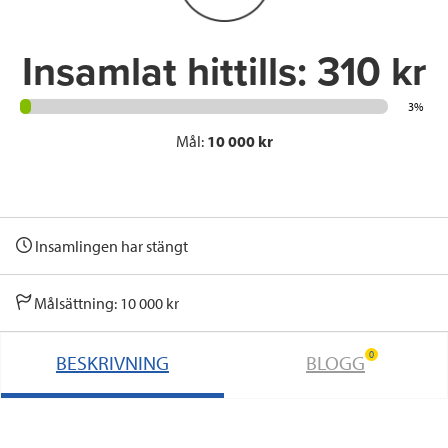
k
n
Insamlat hittills:
310 kr
3%
Mål:
10 000 kr
Insamlingen har stängt
Målsättning: 10 000 kr
0
BESKRIVNING
BLOGG