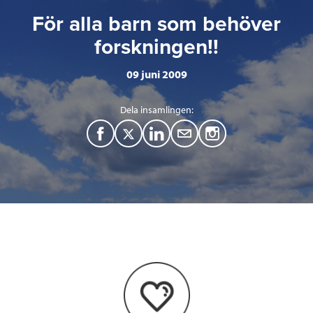
För alla barn som behöver
forskningen!!
09 juni 2009
Dela insamlingen:
F
T
L
M
a
w
i
a
c
i
n
i
e
t
k
l
b
t
e
o
e
d
o
r
I