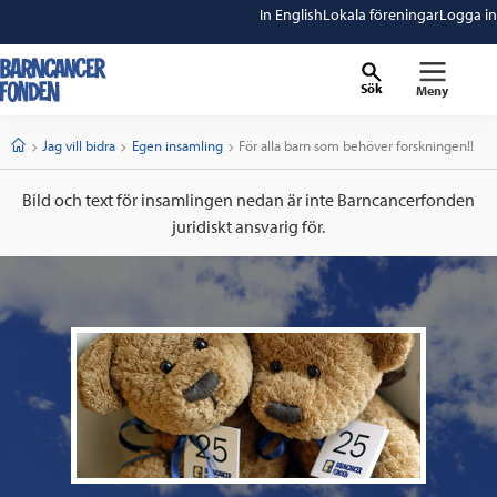
In English
Lokala föreningar
Logga in
Sök
Meny
barncancerfonden
startsida
Start
Jag vill bidra
Egen insamling
Current:
För alla barn som behöver forskningen!!
Bild och text för insamlingen nedan är inte Barncancerfonden
juridiskt ansvarig för.