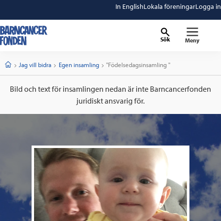
In English
Lokala föreningar
Logga in
Sök
Meny
barncancerfonden
startsida
Start
Jag vill bidra
Egen insamling
Current:
"Födelsedagsinsamling "
Bild och text för insamlingen nedan är inte Barncancerfonden
juridiskt ansvarig för.