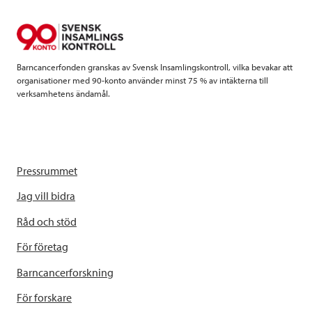
o
r
I
k
n
Barncancerfonden granskas av Svensk Insamlingskontroll, vilka bevakar att
organisationer med 90-konto använder minst 75 % av intäkterna till
verksamhetens ändamål.
Pressrummet
Jag vill bidra
Råd och stöd
För företag
Barncancerforskning
För forskare