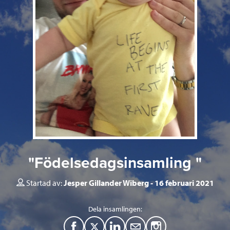
"Födelsedagsinsamling "
Startad av:
Jesper Gillander Wiberg
16 februari 2021
Dela insamlingen:
F
T
L
M