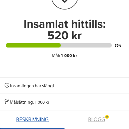
k
n
Insamlat hittills:
520 kr
52%
Mål:
1 000 kr
Insamlingen har stängt
Målsättning: 1 000 kr
0
BESKRIVNING
BLOGG