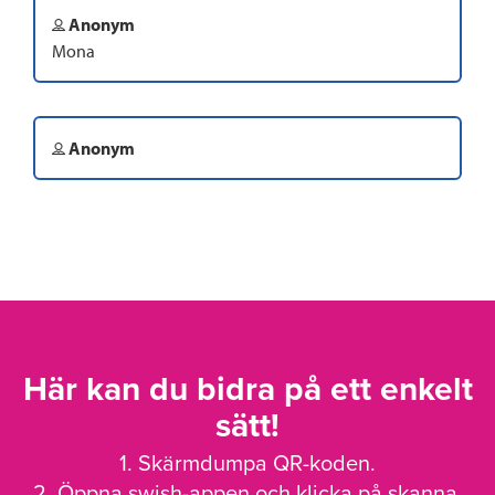
Anonym
Mona
Anonym
Här kan du bidra på ett enkelt
sätt!
1. Skärmdumpa QR-koden.
2. Öppna swish-appen och klicka på skanna.