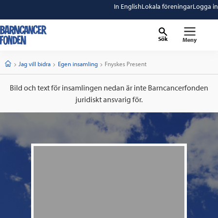
In English
Lokala föreningar
Logga in
Sök
Meny
barncancerfonden
startsida
Start
Jag vill bidra
Egen insamling
Current:
Fnyskes Present
Bild och text för insamlingen nedan är inte Barncancerfonden
juridiskt ansvarig för.