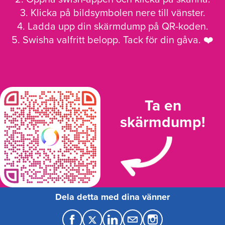
3. Klicka på bildsymbolen nere till vänster.
4. Ladda upp din skärmdump på QR-koden.
5. Swisha valfritt belopp. Tack för din gåva. ❤️
Ta en
skärmdump!
Dela detta med dina vänner
F
T
L
M