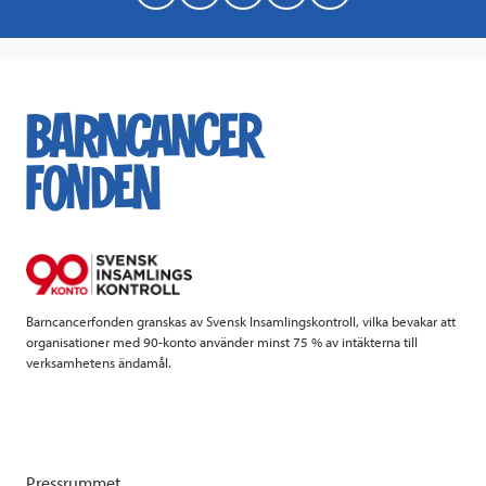
a
w
i
a
c
i
n
i
e
t
k
l
b
t
e
o
e
d
o
r
I
k
n
Barncancerfonden granskas av Svensk Insamlingskontroll, vilka bevakar att
organisationer med 90-konto använder minst 75 % av intäkterna till
verksamhetens ändamål.
Pressrummet