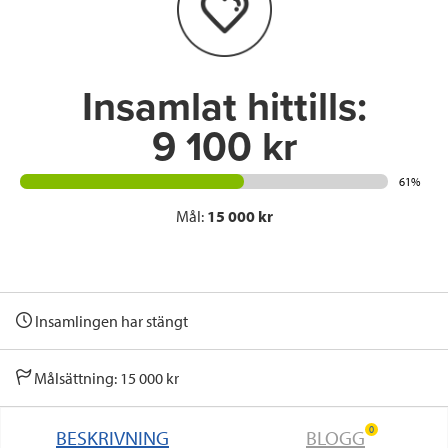
o
r
I
k
n
Insamlat hittills:
9 100 kr
61%
Mål:
15 000 kr
Insamlingen har stängt
Målsättning: 15 000 kr
0
BESKRIVNING
BLOGG