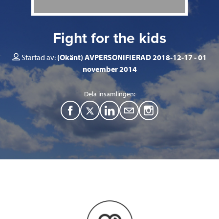
Fight for the kids
Startad av:
(Okänt) AVPERSONIFIERAD 2018-12-17
01
november 2014
Dela insamlingen:
F
T
L
M
a
w
i
a
c
i
n
i
e
t
k
l
b
t
e
o
e
d