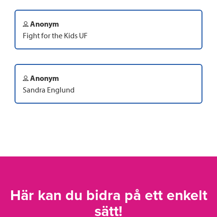
Anonym
Fight for the Kids UF
Anonym
Sandra Englund
Här kan du bidra på ett enkelt
sätt!