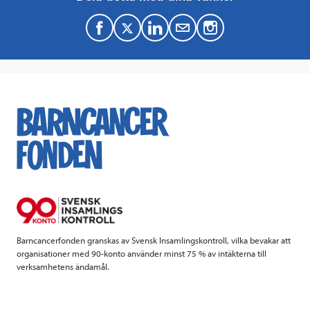
F
T
L
M
a
w
i
a
c
i
n
i
e
t
k
l
b
t
e
o
e
d
o
r
I
k
n
Barncancerfonden granskas av Svensk Insamlingskontroll, vilka bevakar att
organisationer med 90-konto använder minst 75 % av intäkterna till
verksamhetens ändamål.