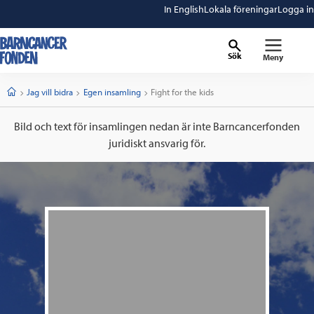
In English
Lokala föreningar
Logga in
Sök
Meny
barncancerfonden
startsida
Start
Jag vill bidra
Egen insamling
Current:
Fight for the kids
Bild och text för insamlingen nedan är inte Barncancerfonden
juridiskt ansvarig för.