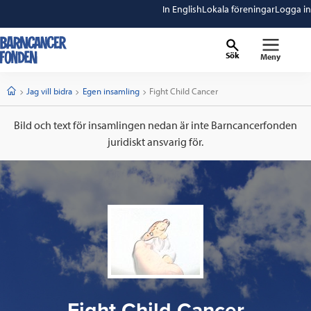
In English
Lokala föreningar
Logga in
Sök
Meny
barncancerfonden
startsida
Start
Jag vill bidra
Egen insamling
Current:
Fight Child Cancer
Bild och text för insamlingen nedan är inte Barncancerfonden
juridiskt ansvarig för.
Fight Child Cancer