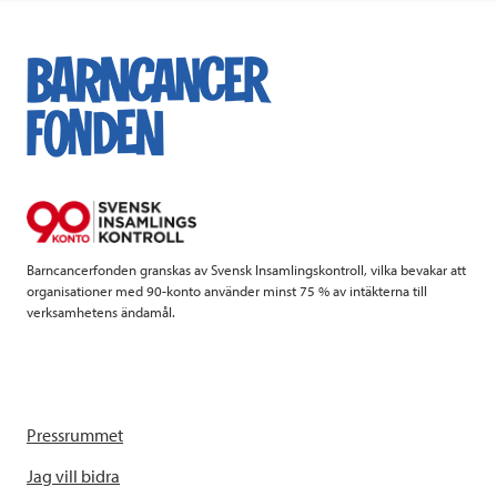
c
i
n
i
e
t
k
l
b
t
e
o
e
d
o
r
I
k
n
Barncancerfonden granskas av Svensk Insamlingskontroll, vilka bevakar att
organisationer med 90-konto använder minst 75 % av intäkterna till
verksamhetens ändamål.
Pressrummet
Jag vill bidra