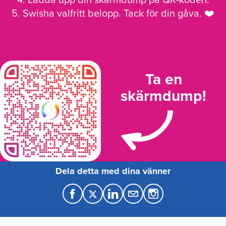
4. Ladda upp din skärmdump på QR-koden.
5. Swisha valfritt belopp. Tack för din gåva. ❤️
Ta en
skärmdump!
Dela detta med dina vänner
F
T
L
M
a
w
i
a