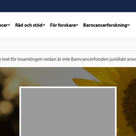
ncer
Råd och stöd
För forskare
Barncancerforskning
h text för insamlingen nedan är inte Barncancerfonden juridiskt ansva