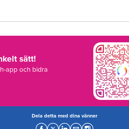
kelt sätt!
sh-app och bidra
Dela detta med dina vänner