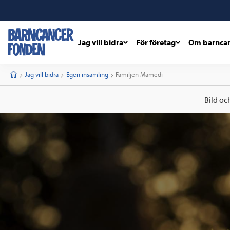
Jag vill bidra
För företag
Om barnca
barncancerfonden
startsida
Start
Jag vill bidra
Egen insamling
Current:
Familjen Mamedi
Bild oc