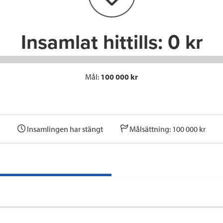
k
n
Insamlat hittills:
0 kr
Mål:
100 000 kr
Insamlingen har stängt
Målsättning: 100 000 kr