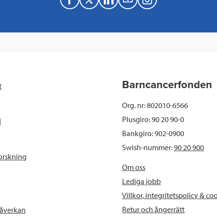
F
T
L
M
a
w
i
a
c
i
n
i
e
t
k
l
b
t
e
Barncancerfonden
t
o
e
d
Org. nr: 802010-6566
o
r
I
Plusgiro: 90 20 90-0
d
Bankgiro: 902-0900
k
n
Swish-nummer:
90 20 900
orskning
Om oss
Lediga jobb
Villkor, integritetspolicy & co
Retur och ångerrätt
påverkan