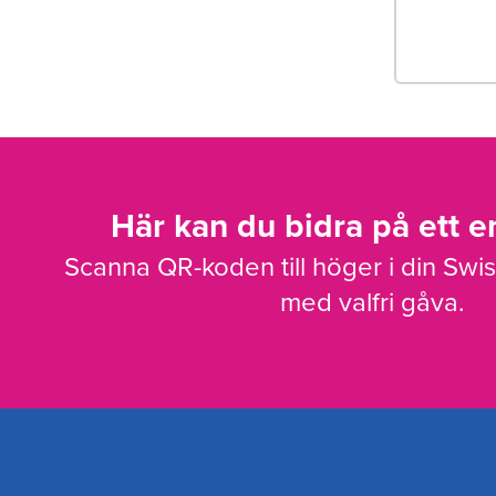
Här kan du bidra på ett en
Scanna QR-koden till höger i din Swi
med valfri gåva.