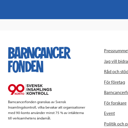
Pressrumme
Jag vill bidra
Råd och stö
För företag
Barncancerf
Barncancerfonden granskas av Svensk
För forskare
Insamlingskontroll, vilka bevakar att organisationer
Event
med 90-konto använder minst 75 % av intäkterna
till verksamhetens ändamål.
Politik och 