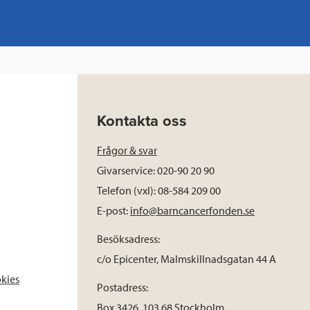
Kontakta oss
Frågor & svar
Givarservice: 020-90 20 90
Telefon (vxl): 08-584 209 00
E-post:
info@barncancerfonden.se
Besöksadress:
c/o Epicenter, Malmskillnadsgatan 44 A
okies
Postadress:
Box 3426, 103 68 Stockholm