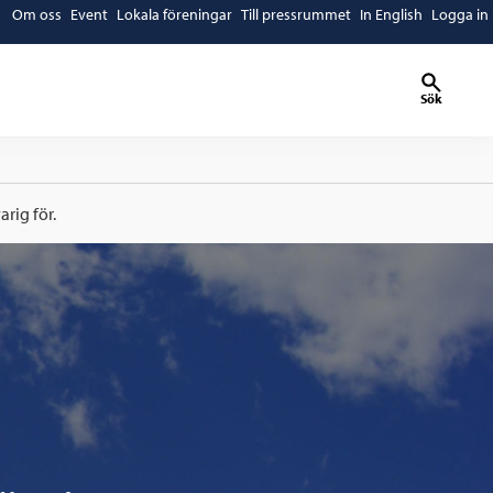
Om oss
Event
Lokala föreningar
Till pressrummet
In English
Logga in
Sök
rig för.