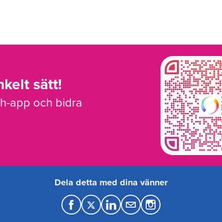
kelt sätt!
sh-app och bidra
Dela detta med dina vänner
F
T
L
M