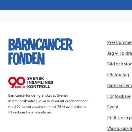
Pressrumme
Jag vill bidra
Råd och stö
För företag
Barncancerf
Barncancerfonden granskas av Svensk
För forskare
Insamlingskontroll, vilka bevakar att organisationer
Event
med 90-konto använder minst 75 % av intäkterna
till verksamhetens ändamål.
Politik och 
Våra lokala 