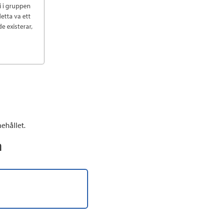
vi i gruppen
etta va ett
e existerar,
ehållet.
n