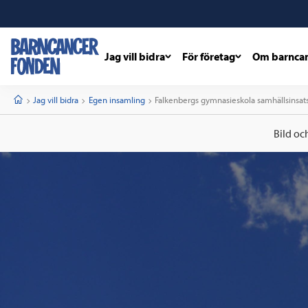
Jag vill bidra
För företag
Om barnca
barncancerfonden
startsida
Start
Jag vill bidra
Egen insamling
Current:
Falkenbergs gymnasieskola samhällsinsat
Bild oc