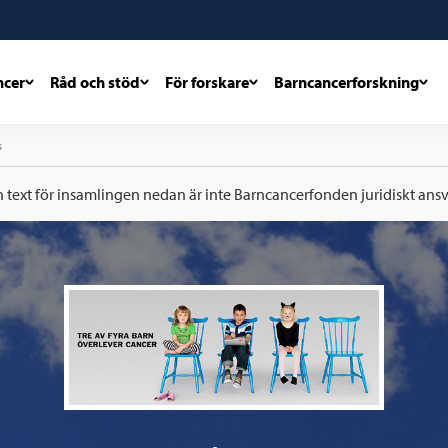
ncer
Råd och stöd
För forskare
Barncancerforskning
s
h text för insamlingen nedan är inte Barncancerfonden juridiskt ansva