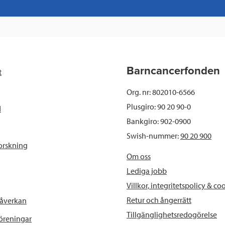
a
w
i
a
c
i
n
i
e
t
k
l
b
t
e
Barncancerfonden
t
o
e
d
Org. nr: 802010-6566
o
r
I
Plusgiro: 90 20 90-0
d
Bankgiro: 902-0900
k
n
Swish-nummer:
90 20 900
orskning
Om oss
Lediga jobb
Villkor, integritetspolicy & co
Retur och ångerrätt
påverkan
Tillgänglighetsredogörelse
föreningar