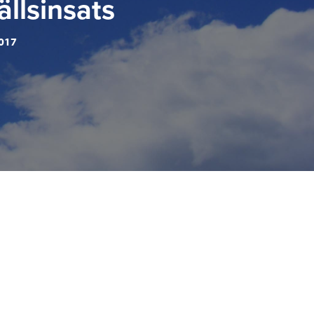
llsinsats
2017