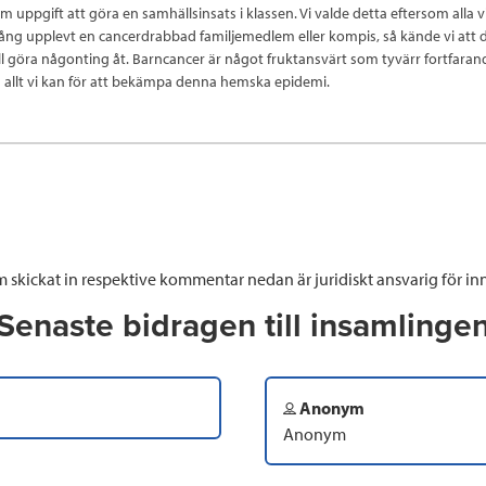
om uppgift att göra en samhällsinsats i klassen. Vi valde detta eftersom alla 
ng upplevt en cancerdrabbad familjemedlem eller kompis, så kände vi att d
ll göra någonting åt. Barncancer är något fruktansvärt som tyvärr fortfarand
öra allt vi kan för att bekämpa denna hemska epidemi.
 skickat in respektive kommentar nedan är juridiskt ansvarig för inn
Senaste bidragen till insamlinge
Anonym
Anonym