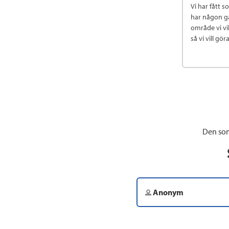
Vi har fått s
har någon gå
område vi vi
så vi vill g
Den som
Anonym