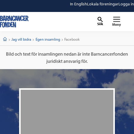
In English
Lokala föreningar
Logga in
Sök
Meny
barncancerfonden
startsida
Start
Jag vill bidra
Egen insamling
Current:
Facebook
Bild och text för insamlingen nedan är inte Barncancerfonden
juridiskt ansvarig för.