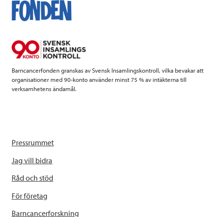
o
e
d
o
r
I
k
n
Barncancerfonden granskas av Svensk Insamlingskontroll, vilka bevakar att
organisationer med 90-konto använder minst 75 % av intäkterna till
verksamhetens ändamål.
Pressrummet
Jag vill bidra
Råd och stöd
För företag
Barncancerforskning