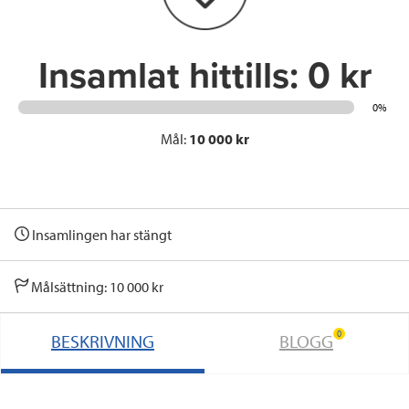
k
n
Insamlat hittills:
0 kr
0%
Mål:
10 000 kr
Insamlingen har stängt
Målsättning: 10 000 kr
0
BESKRIVNING
BLOGG