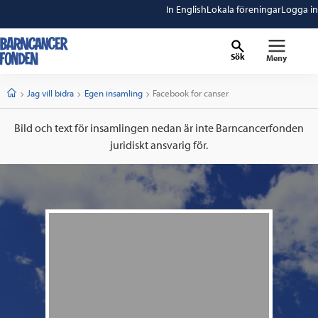
In English
Lokala föreningar
Logga in
Sök
Meny
barncancerfonden
startsida
Start
Jag vill bidra
Egen insamling
Current:
Facebook for canser
Bild och text för insamlingen nedan är inte Barncancerfonden
juridiskt ansvarig för.