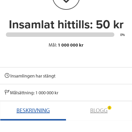
k
n
Insamlat hittills:
50 kr
0%
Mål:
1 000 000 kr
Insamlingen har stängt
Målsättning: 1 000 000 kr
0
BESKRIVNING
BLOGG