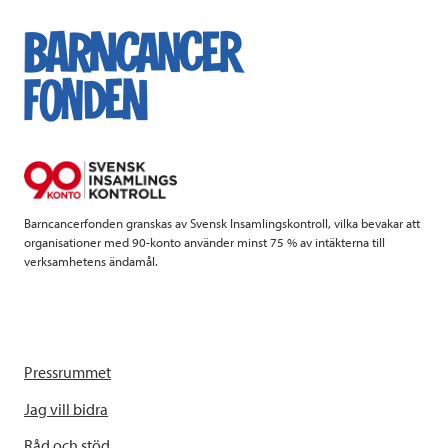
e
t
k
l
b
t
e
o
e
d
o
r
I
k
n
Barncancerfonden granskas av Svensk Insamlingskontroll, vilka bevakar att
organisationer med 90-konto använder minst 75 % av intäkterna till
verksamhetens ändamål.
Pressrummet
Jag vill bidra
Råd och stöd