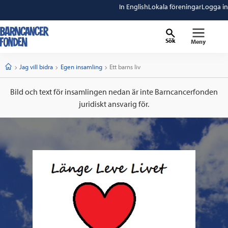
In English
Lokala föreningar
Logga in
Sök
Meny
barncancerfonden
startsida
Start
Jag vill bidra
Egen insamling
Current:
Ett barns liv
Bild och text för insamlingen nedan är inte Barncancerfonden
juridiskt ansvarig för.