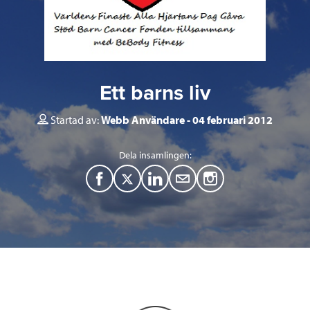
Ett barns liv
Startad av:
Webb Användare
04 februari 2012
Dela insamlingen:
F
T
L
M
a
w
i
a
c
i
n
i
e
t
k
l
b
t
e