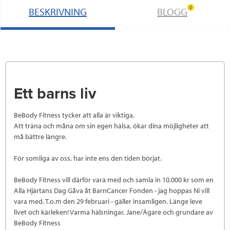
0
BESKRIVNING
BLOGG
Ett barns liv
BeBody Fitness tycker att alla är viktiga.
Att träna och måna om sin egen hälsa, ökar dina möjligheter att
må bättre längre.
För somliga av oss, har inte ens den tiden börjat.
BeBody Fitness vill därför vara med och samla in 10,000 kr som en
Alla Hjärtans Dag Gåva åt BarnCancer Fonden - jag hoppas Ni vill
vara med. T.o.m den 29 februari - gäller insamligen. Länge leve
livet och kärleken! Varma hälsningar, Jane/Ägare och grundare av
BeBody Fitness