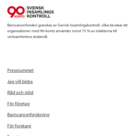
o
r
I
k
n
Barncancerfonden granskas av Svensk Insamlingskontroll, vilka bevakar att
organisationer med 90-konto använder minst 75 % av intäkterna till
verksamhetens ändamål.
Pressrummet
Jag vill bidra
Råd och stöd
För företag
Barncancerforskning
För forskare