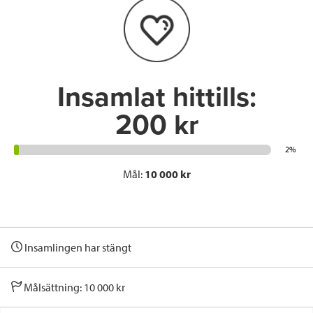
o
e
d
o
r
I
k
n
Insamlat hittills:
200 kr
2%
Mål:
10 000 kr
Insamlingen har stängt
Målsättning: 10 000 kr