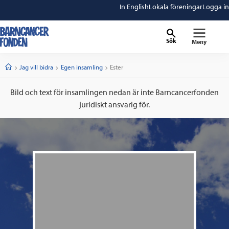
In English
Lokala föreningar
Logga in
Sök
Meny
barncancerfonden
startsida
Start
Jag vill bidra
Egen insamling
Current:
Ester
Bild och text för insamlingen nedan är inte Barncancerfonden
juridiskt ansvarig för.