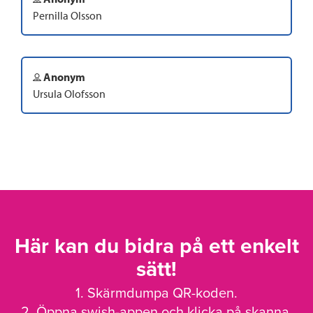
Pernilla Olsson
Anonym
Ursula Olofsson
Här kan du bidra på ett enkelt
sätt!
1. Skärmdumpa QR-koden.
2. Öppna swish-appen och klicka på skanna.