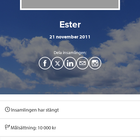
Ester
21 november 2011
Dela insamlingen:
F
T
L
M
a
w
i
a
c
i
n
i
e
t
k
l
Insamlingen har stängt
b
t
e
o
e
d
Målsättning: 10 000 kr
o
r
I