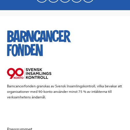
a
w
i
a
c
i
n
i
e
t
k
l
b
t
e
o
e
d
o
r
I
k
n
Barncancerfonden granskas av Svensk Insamlingskontroll, vilka bevakar att
organisationer med 90-konto använder minst 75 % av intäkterna till
verksamhetens ändamål.
Pressrummet