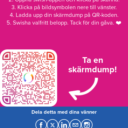
3. Klicka på bildsymbolen nere till vänster.
4. Ladda upp din skärmdump på QR-koden.
5. Swisha valfritt belopp. Tack för din gåva. ❤️
Ta en
skärmdump!
Dela detta med dina vänner
F
T
L
M