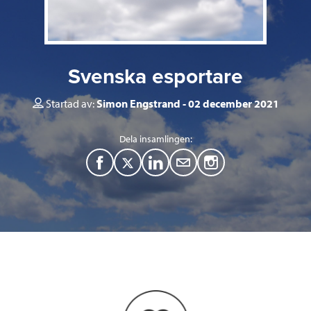
Svenska esportare
Startad av:
Simon Engstrand
02 december 2021
Dela insamlingen:
F
T
L
M
a
w
i
a
c
i
n
i
e
t
k
l
b
t
e
o
e
d