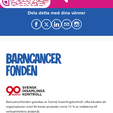
Dela detta med dina vänner
F
T
L
M
a
w
i
a
c
i
n
i
e
t
k
l
b
t
e
o
e
d
o
r
I
k
n
Barncancerfonden granskas av Svensk Insamlingskontroll, vilka bevakar att
organisationer med 90-konto använder minst 75 % av intäkterna till
verksamhetens ändamål.