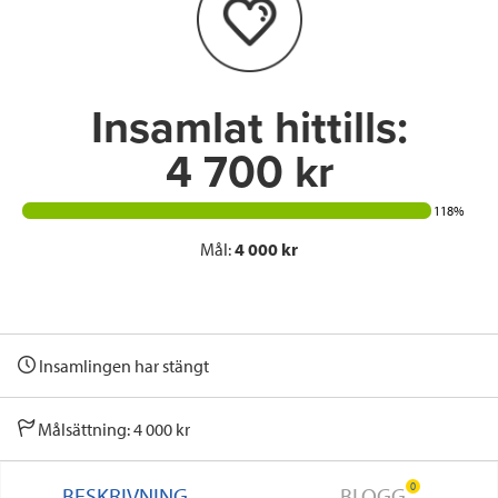
o
r
I
k
n
Insamlat hittills:
4 700 kr
118%
Mål:
4 000 kr
Insamlingen har stängt
Målsättning: 4 000 kr
0
BESKRIVNING
BLOGG