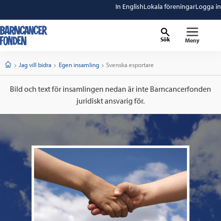
In English
Lokala föreningar
Logga in
Sök
Meny
barncancerfonden
startsida
Start
Jag vill bidra
Egen insamling
Current:
Svenska esportare
Bild och text för insamlingen nedan är inte Barncancerfonden
juridiskt ansvarig för.