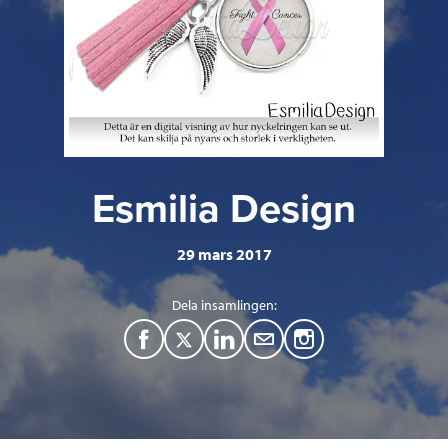
Esmilia Design
29 mars 2017
Dela insamlingen:
F
T
L
M
a
w
i
a
c
i
n
i