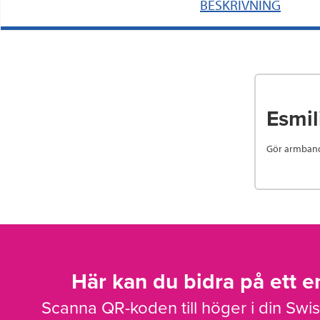
BESKRIVNING
Esmil
Gör armband 
Här kan du bidra på ett en
Scanna QR-koden till höger i din Swi