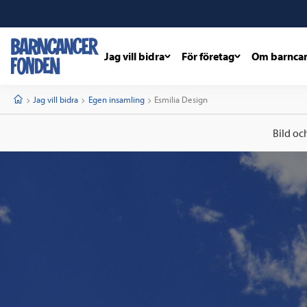
Jag vill bidra
För företag
Om barnca
barncancerfonden
startsida
Start
Jag vill bidra
Egen insamling
Current:
Esmilia Design
Bild oc