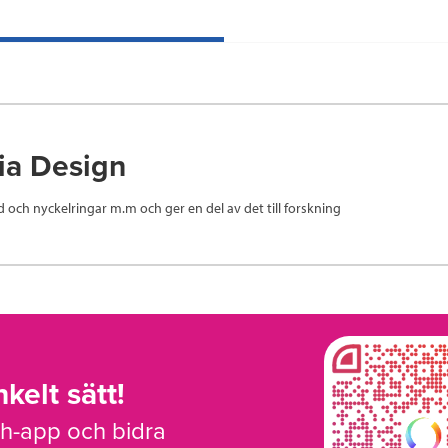
ia Design
och nyckelringar m.m och ger en del av det till forskning
kelt sätt!
sh-app och bidra