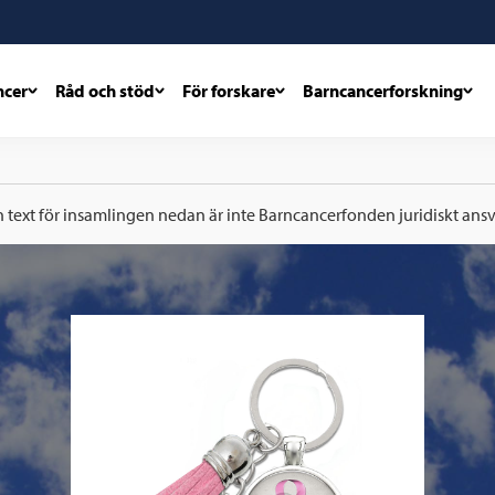
ncer
Råd och stöd
För forskare
Barncancerforskning
h text för insamlingen nedan är inte Barncancerfonden juridiskt ansva