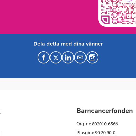
Dela detta med dina vänner
F
T
L
M
a
w
i
a
c
i
n
i
e
t
k
l
b
t
e
Barncancerfonden
t
o
e
d
Org. nr: 802010-6566
o
r
I
Plusgiro: 90 20 90-0
d