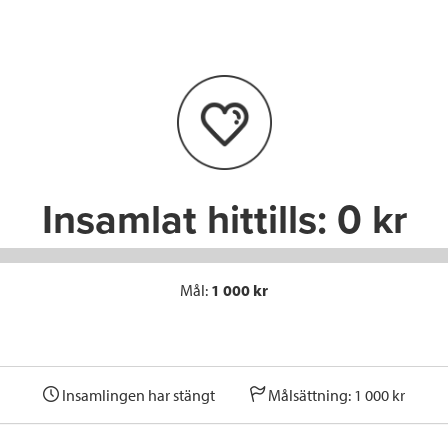
e
t
k
l
b
t
e
o
e
d
o
r
I
k
n
Insamlat hittills:
0 kr
Mål:
1 000 kr
Insamlingen har stängt
Målsättning: 1 000 kr