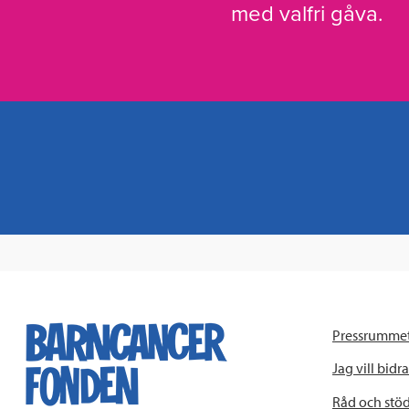
med valfri gåva.
Pressrumme
Jag vill bidra
Råd och stö