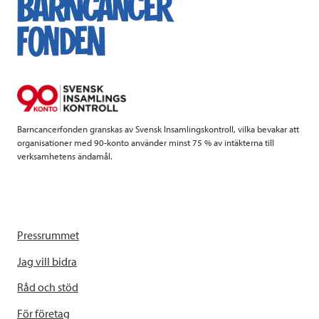
b
t
e
o
e
d
o
r
I
k
n
Barncancerfonden granskas av Svensk Insamlingskontroll, vilka bevakar att
organisationer med 90-konto använder minst 75 % av intäkterna till
verksamhetens ändamål.
Pressrummet
Jag vill bidra
Råd och stöd
För företag