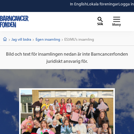
In English
Lokala föreningar
Logga in
Sök
Meny
barncancerfonden
startsida
Start
Jag vill bidra
Egen insamling
Current:
ES3MU's insamling
Bild och text för insamlingen nedan är inte Barncancerfonden
juridiskt ansvarig för.