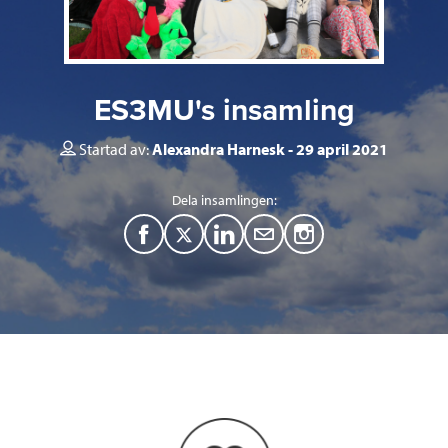
ES3MU's insamling
Startad av:
Alexandra Harnesk
29 april 2021
Dela insamlingen:
F
T
L
M
a
w
i
a
c
i
n
i
e
t
k
l
b
t
e
o
e
d