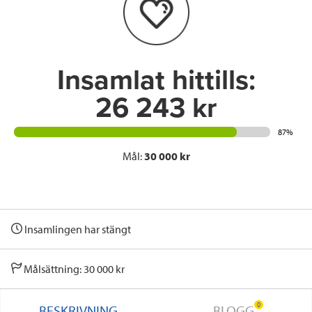
o
r
I
k
n
Insamlat hittills:
26 243 kr
87%
Mål:
30 000 kr
Insamlingen har stängt
Målsättning: 30 000 kr
0
BESKRIVNING
BLOGG