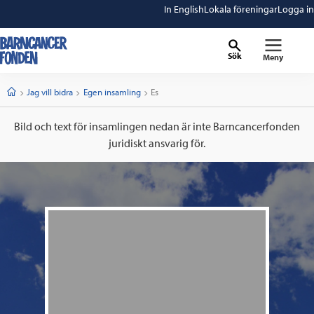
In English
Lokala föreningar
Logga in
Sök
Meny
barncancerfonden
startsida
Start
Jag vill bidra
Egen insamling
Current:
Es
Bild och text för insamlingen nedan är inte Barncancerfonden
juridiskt ansvarig för.