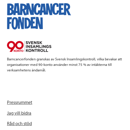
e
t
k
l
b
t
e
o
e
d
o
r
I
k
n
Barncancerfonden granskas av Svensk Insamlingskontroll, vilka bevakar att
organisationer med 90-konto använder minst 75 % av intäkterna till
verksamhetens ändamål.
Pressrummet
Jag vill bidra
Råd och stöd