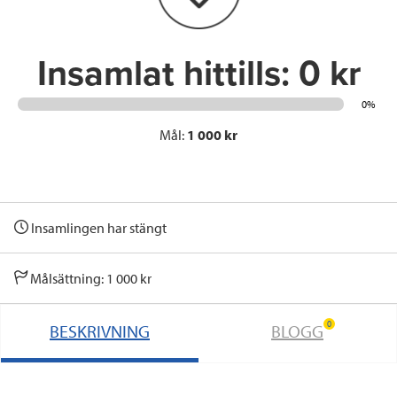
k
n
Insamlat hittills:
0 kr
0%
Mål:
1 000 kr
Insamlingen har stängt
Målsättning: 1 000 kr
0
BESKRIVNING
BLOGG