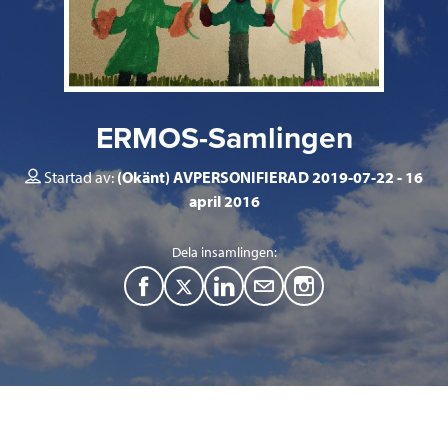
ERMOS-Samlingen
Startad av:
(Okänt) AVPERSONIFIERAD 2019-07-22
16
april 2016
Dela insamlingen:
F
T
L
M
a
w
i
a
c
i
n
i
e
t
k
l
b
t
e