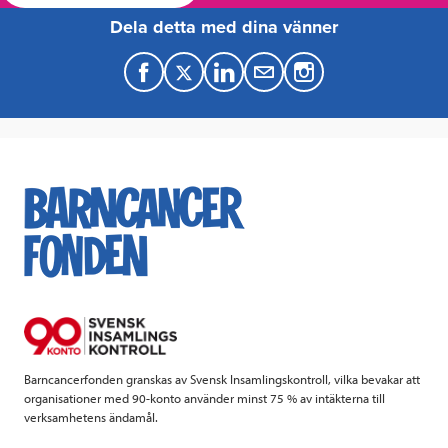
Dela detta med dina vänner
F
T
L
M
a
w
i
a
c
i
n
i
e
t
k
l
b
t
e
o
e
d
o
r
I
k
n
Barncancerfonden granskas av Svensk Insamlingskontroll, vilka bevakar att
organisationer med 90-konto använder minst 75 % av intäkterna till
verksamhetens ändamål.