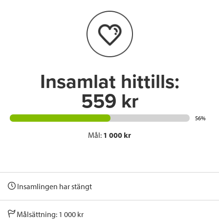
o
e
d
o
r
I
k
n
Insamlat hittills:
559 kr
56%
Mål:
1 000 kr
Insamlingen har stängt
Målsättning: 1 000 kr