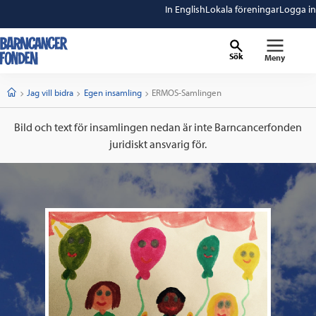
In English
Lokala föreningar
Logga in
Sök
Meny
barncancerfonden
startsida
Start
Jag vill bidra
Egen insamling
Current:
ERMOS-Samlingen
Bild och text för insamlingen nedan är inte Barncancerfonden
juridiskt ansvarig för.