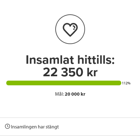
b
t
e
o
e
d
o
r
I
k
n
Insamlat hittills:
22 350 kr
112%
Mål:
20 000 kr
Insamlingen har stängt