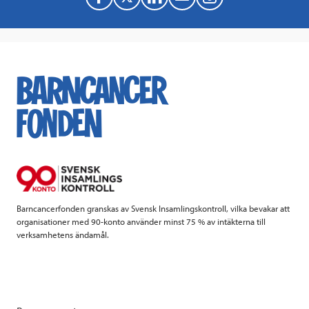
a
w
i
a
c
i
n
i
e
t
k
l
b
t
e
o
e
d
o
r
I
k
n
Barncancerfonden granskas av Svensk Insamlingskontroll, vilka bevakar att
organisationer med 90-konto använder minst 75 % av intäkterna till
verksamhetens ändamål.