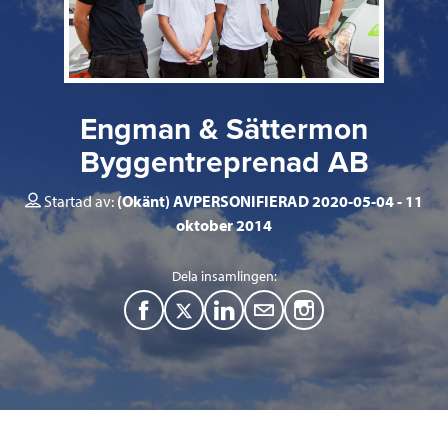
Engman & Sättermon
Byggentreprenad AB
Startad av:
(Okänt) AVPERSONIFIERAD 2020-05-04
11
oktober 2014
Dela insamlingen:
F
T
L
M
a
w
i
a
c
i
n
i
e
t
k
l