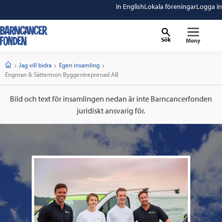
In English
Lokala föreningar
Logga in
Sök
Meny
barncancerfonden
startsida
Start
Jag vill bidra
Egen insamling
Current:
Engman & Sättermon Byggentreprenad AB
Bild och text för insamlingen nedan är inte Barncancerfonden
juridiskt ansvarig för.