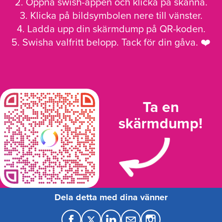
2. Öppna swish-appen och klicka på skanna.
3. Klicka på bildsymbolen nere till vänster.
4. Ladda upp din skärmdump på QR-koden.
5. Swisha valfritt belopp. Tack för din gåva. ❤️
Ta en
skärmdump!
Dela detta med dina vänner
F
T
L
M