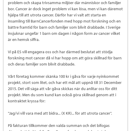
problem och skapa trivsamma miljöer där människor och familjer
bor. Cancer är dock inget problem vi kan lösa, men vi kan däremot
hjälpa till att utrota cancer. Därför har vi valt att starta en
insamling till BarnCancerfonden med hopp mot forskning och en
bättre framtid för barn och familjer som blivit drabbade. I Sverige
insjuknar ungefär 1 barn om dagen i någon form av cancer vilket
är en hemsk siffra.
Vi på ES vill engagera oss och har därmed beslutat att stödja
forskning mot cancer då vi har hopp om att göra skillnad för barn
och deras familjer som blivit drabbade.
Vårt företag kommer skänka 100 kr i gåva för varje nyinkommet
projekt, stort som litet, och har ett mål att uppnå till 31 December
2015. Det vill säga att vår gåva skickas när du anlitar oss för ditt
projekt. Men du som kund kan också göra skillnad genom att i
kontraktet kryssa för:
"Jag/vi vill vara med att bidra... (X KR)... för att utrota cancer".
På fakturan tillkommer den valda summan och det bifogas