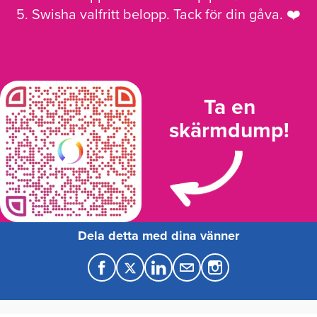
5. Swisha valfritt belopp. Tack för din gåva. ❤️
Ta en
skärmdump!
Dela detta med dina vänner
F
T
L
M
a
w
i
a