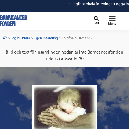
In English
Lokala föreningar
Logga in
Sök
Meny
barncancerfonden
startsida
Start
Jag vill bidra
Egen insamling
Current:
En gåva till livet nr 2
Bild och text för insamlingen nedan är inte Barncancerfonden
juridiskt ansvarig för.