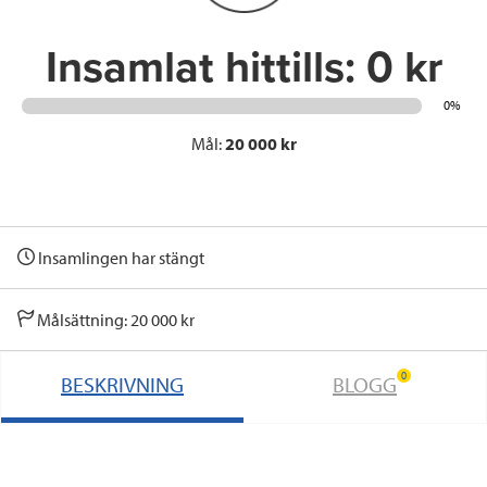
k
n
Insamlat hittills:
0 kr
0%
Mål:
20 000 kr
Insamlingen har stängt
Målsättning: 20 000 kr
0
BESKRIVNING
BLOGG