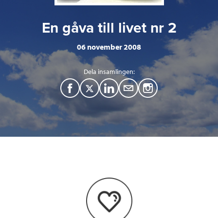
En gåva till livet nr 2
06 november 2008
Dela insamlingen:
F
T
L
M
a
w
i
a
c
i
n
i
e
t
k
l
b
t
e
o
e
d
o
r
I