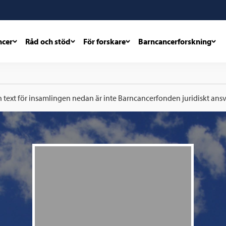
ncer
Råd och stöd
För forskare
Barncancerforskning
h text för insamlingen nedan är inte Barncancerfonden juridiskt ansva