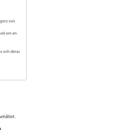
egors son
sked om en
bas och deras
ehållet.
n