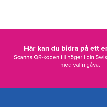
Här kan du bidra på ett en
Scanna QR-koden till höger i din Swi
med valfri gåva.