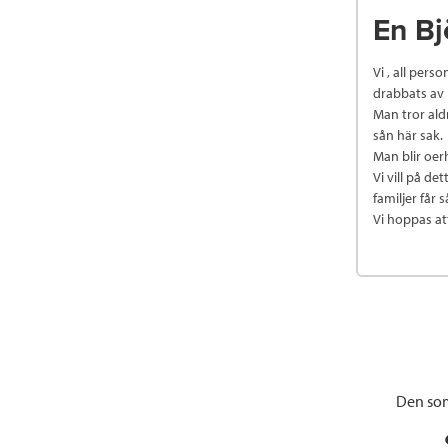
En B
Vi , all per
drabbats av 
Man tror ald
sån här sak.
Man blir oerh
Vi vill på de
familjer får
Vi hoppas at
Den som