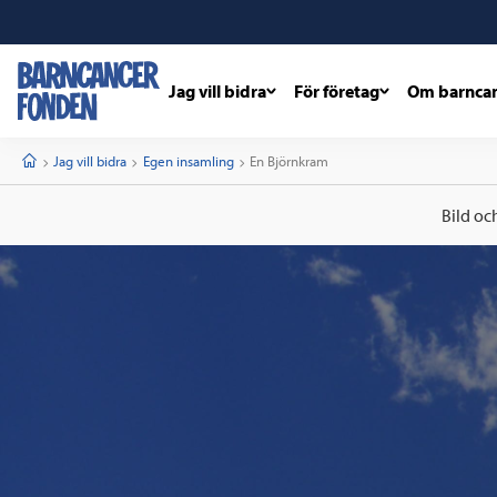
Jag vill bidra
För företag
Om barnca
barncancerfonden
startsida
Start
Jag vill bidra
Egen insamling
Current:
En Björnkram
Bild oc