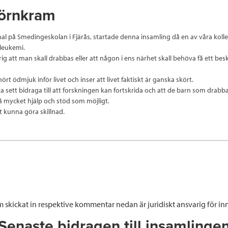
jörnkram
sonal på Smedingeskolan i Fjärås, startade denna insamling då en av våra koll
leukemi.
rig att man skall drabbas eller att någon i ens närhet skall behöva få ett be
ört ödmjuk inför livet och inser att livet faktiskt är ganska skört.
tta sett bidraga till att forskningen kan fortskrida och att de barn som drab
 så mycket hjälp och stöd som möjligt.
t kunna göra skillnad.
 skickat in respektive kommentar nedan är juridiskt ansvarig för inn
Senaste bidragen till insamlinge