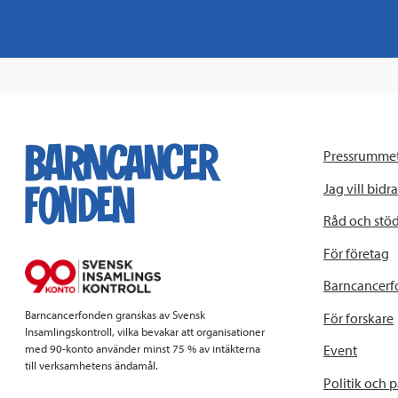
Pressrumme
Jag vill bidra
Råd och stö
För företag
Barncancerf
Barncancerfonden granskas av Svensk
För forskare
Insamlingskontroll, vilka bevakar att organisationer
Event
med 90-konto använder minst 75 % av intäkterna
till verksamhetens ändamål.
Politik och 