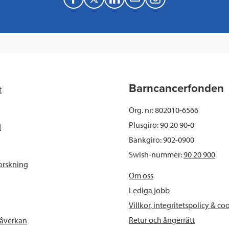
a
w
i
a
c
i
n
i
e
t
k
l
b
t
e
Barncancerfonden
t
o
e
d
Org. nr: 802010-6566
o
r
I
Plusgiro: 90 20 90-0
d
Bankgiro: 902-0900
k
n
Swish-nummer:
90 20 900
orskning
Om oss
Lediga jobb
Villkor, integritetspolicy & co
Retur och ångerrätt
påverkan