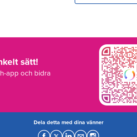
kelt sätt!
sh-app och bidra
Dela detta med dina vänner
F
T
L
M