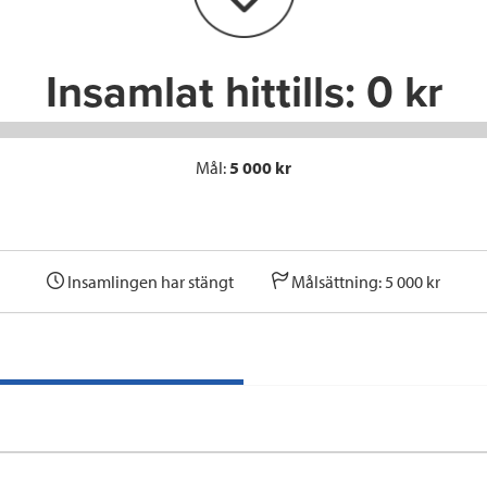
k
n
Insamlat hittills:
0 kr
Mål:
5 000 kr
Insamlingen har stängt
Målsättning: 5 000 kr