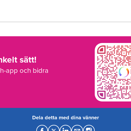
kelt sätt!
sh-app och bidra
Dela detta med dina vänner