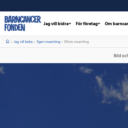
Jag vill bidra
För företag
Om barnca
barncancerfonden
startsida
Start
Jag vill bidra
Egen insamling
Current:
Elliots insamling
Bild oc