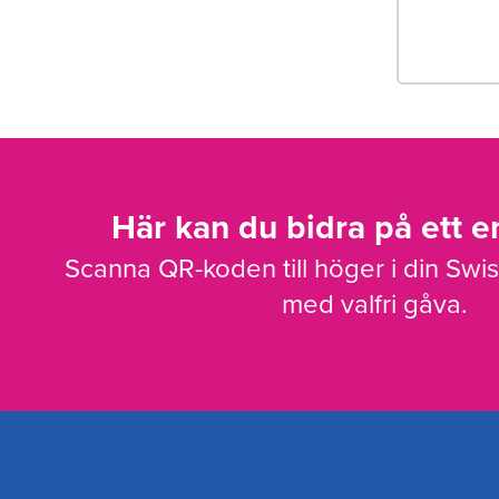
Här kan du bidra på ett en
Scanna QR-koden till höger i din Swi
med valfri gåva.