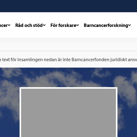
ncer
Råd och stöd
För forskare
Barncancerforskning
h text för insamlingen nedan är inte Barncancerfonden juridiskt ansva