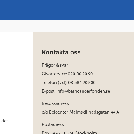
Kontakta oss
Frågor & svar
Givarservice: 020-90 20 90
Telefon (vxl): 08-584 209 00
E-post:
info@barncancerfonden.se
Besöksadress:
c/o Epicenter, Malmskillnadsgatan 44 A
okies
Postadress:
Box 3426, 103 68 Stockholm