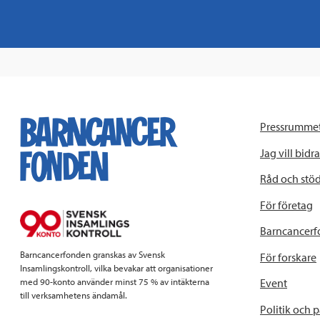
Pressrumme
Jag vill bidra
Råd och stö
För företag
Barncancerf
Barncancerfonden granskas av Svensk
För forskare
Insamlingskontroll, vilka bevakar att organisationer
Event
med 90-konto använder minst 75 % av intäkterna
till verksamhetens ändamål.
Politik och 