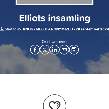
Elliots insamling
Startad av:
ANONYMIZED ANONYMIZED
28 september 2024
Dela insamlingen:
F
T
L
M
a
w
i
a
c
i
n
i
e
t
k
l
b
t
e
o
e
d
o
r
I