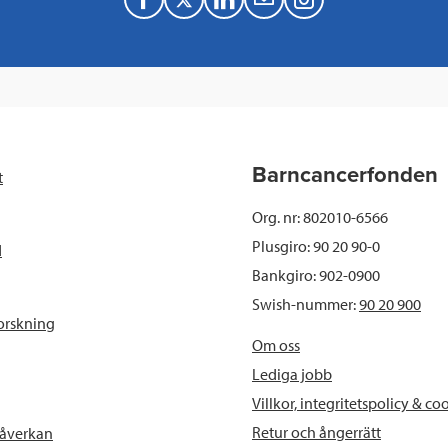
F
T
L
M
a
w
i
a
c
i
n
i
e
t
k
l
b
t
e
Barncancerfonden
t
o
e
d
Org. nr: 802010-6566
o
r
I
Plusgiro: 90 20 90-0
d
Bankgiro: 902-0900
k
n
Swish-nummer:
90 20 900
orskning
Om oss
Lediga jobb
Villkor, integritetspolicy & co
Retur och ångerrätt
påverkan