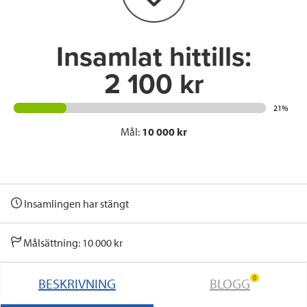
k
n
Insamlat hittills:
2 100 kr
21%
Mål:
10 000 kr
Insamlingen har stängt
Målsättning: 10 000 kr
0
BESKRIVNING
BLOGG