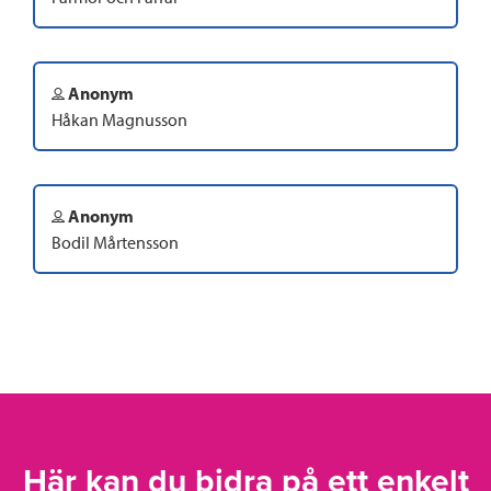
Anonym
Håkan Magnusson
Anonym
Bodil Mårtensson
Här kan du bidra på ett enkelt