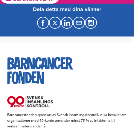
Dela detta med dina vänner
F
T
L
M
a
w
i
a
c
i
n
i
e
t
k
l
b
t
e
o
e
d
o
r
I
k
n
Barncancerfonden granskas av Svensk Insamlingskontroll, vilka bevakar att
organisationer med 90-konto använder minst 75 % av intäkterna till
verksamhetens ändamål.