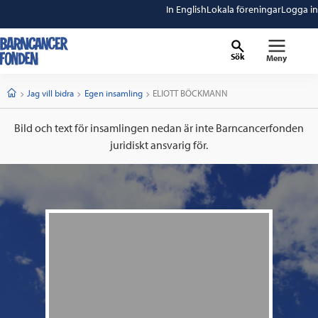
In English
Lokala föreningar
Logga in
Sök
Meny
barncancerfonden
startsida
Start
Jag vill bidra
Egen insamling
Current:
ELIOTT BÖCKMANN
Bild och text för insamlingen nedan är inte Barncancerfonden
juridiskt ansvarig för.