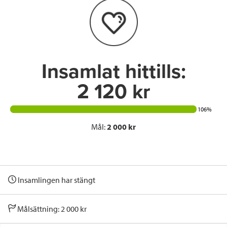
o
e
d
o
r
I
k
n
Insamlat hittills:
2 120 kr
106%
Mål:
2 000 kr
Insamlingen har stängt
Målsättning: 2 000 kr