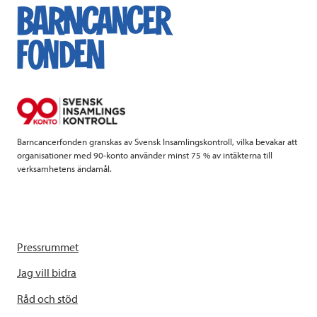
e
t
k
l
b
t
e
o
e
d
o
r
I
k
n
Barncancerfonden granskas av Svensk Insamlingskontroll, vilka bevakar att
organisationer med 90-konto använder minst 75 % av intäkterna till
verksamhetens ändamål.
Pressrummet
Jag vill bidra
Råd och stöd