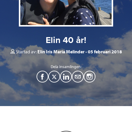
Elin 40 år!
Startad av:
Elin Iris Maria Melinder
05 februari 2018
Dela insamlingen:
F
T
L
M
a
w
i
a
c
i
n
i
e
t
k
l
b
t
e