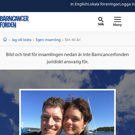
In English
Lokala föreningar
Logga in
Sök
Meny
barncancerfonden
startsida
Start
Jag vill bidra
Egen insamling
Current:
Elin 40 år!
Bild och text för insamlingen nedan är inte Barncancerfonden
juridiskt ansvarig för.