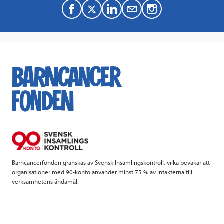
F
T
L
M
a
w
i
a
c
i
n
i
e
t
k
l
b
t
e
o
e
d
o
r
I
k
n
Barncancerfonden granskas av Svensk Insamlingskontroll, vilka bevakar att
organisationer med 90-konto använder minst 75 % av intäkterna till
verksamhetens ändamål.