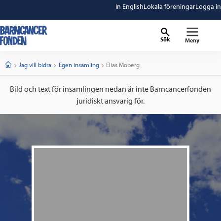
In English
Lokala föreningar
Logga in
Sök
Meny
barncancerfonden
startsida
Start
Jag vill bidra
Egen insamling
Current:
Elias Moberg
Bild och text för insamlingen nedan är inte Barncancerfonden
juridiskt ansvarig för.