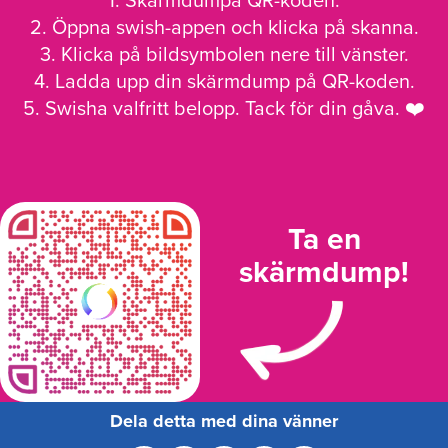
1. Skärmdumpa QR-koden.
2. Öppna swish-appen och klicka på skanna.
3. Klicka på bildsymbolen nere till vänster.
4. Ladda upp din skärmdump på QR-koden.
5. Swisha valfritt belopp. Tack för din gåva. ❤️
Ta en
skärmdump!
Dela detta med dina vänner