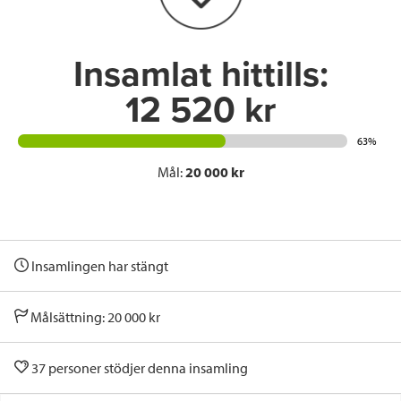
k
n
Insamlat hittills:
12 520 kr
63%
Mål:
20 000 kr
Insamlingen har stängt
Målsättning: 20 000 kr
37 personer stödjer denna insamling