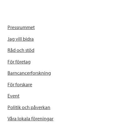
Pressrummet
Jag vill bidra
Råd och stöd
För företag
Barncancerforskning
För forskare
Event
Politik och påverkan
Våra lokala föreningar