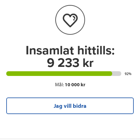
o
e
d
o
r
I
k
n
Insamlat hittills:
9 233 kr
92%
Mål:
10 000 kr
Jag vill bidra