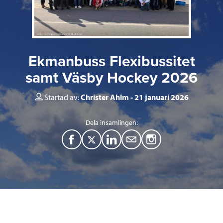
Ekmanbuss Flexibussitet
samt Väsby Hockey 2026
Startad av:
Christer Ahlm
21 januari 2026
Dela insamlingen:
F
T
L
M
a
w
i
a
c
i
n
i
e
t
k
l
b
t
e