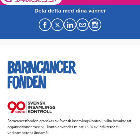
Dela detta med dina vänner
F
T
L
M
a
w
i
a
c
i
n
i
e
t
k
l
b
t
e
o
e
d
o
r
I
k
n
Barncancerfonden granskas av Svensk Insamlingskontroll, vilka bevakar att
organisationer med 90-konto använder minst 75 % av intäkterna till
verksamhetens ändamål.