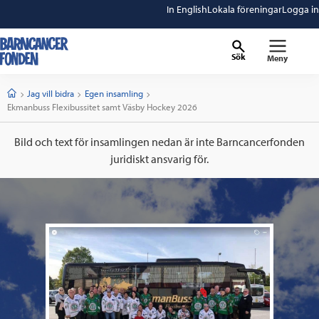
In English
Lokala föreningar
Logga in
Sök
Meny
barncancerfonden
startsida
Start
Jag vill bidra
Egen insamling
Current:
Ekmanbuss Flexibussitet samt Väsby Hockey 2026
Bild och text för insamlingen nedan är inte Barncancerfonden
juridiskt ansvarig för.