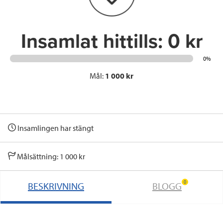
k
n
Insamlat hittills:
0 kr
0%
Mål:
1 000 kr
Insamlingen har stängt
Målsättning: 1 000 kr
0
BESKRIVNING
BLOGG