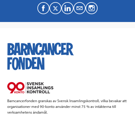
F
T
L
M
a
w
i
a
c
i
n
i
e
t
k
l
b
t
e
o
e
d
o
r
I
k
n
Barncancerfonden granskas av Svensk Insamlingskontroll, vilka bevakar att
organisationer med 90-konto använder minst 75 % av intäkterna till
verksamhetens ändamål.