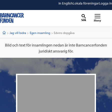
In English
Lokala föreningar
Logga in
Sök
Meny
barncancerfonden
startsida
Start
Jag vill bidra
Egen insamling
Current:
Edvins dopgåva
Bild och text för insamlingen nedan är inte Barncancerfonden
juridiskt ansvarig för.