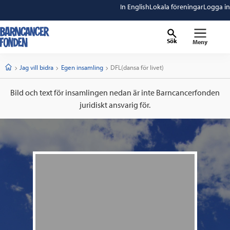
In English
Lokala föreningar
Logga in
Sök
Meny
barncancerfonden
startsida
Start
Jag vill bidra
Egen insamling
Current:
DFL(dansa för livet)
Bild och text för insamlingen nedan är inte Barncancerfonden
juridiskt ansvarig för.