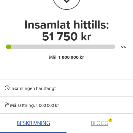
k
n
Insamlat hittills:
51 750 kr
5%
Mål:
1 000 000 kr
Insamlingen har stängt
Målsättning: 1 000 000 kr
0
BESKRIVNING
BLOGG