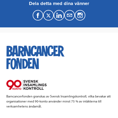
Dela detta med dina vänner
F
T
L
M
a
w
i
a
c
i
n
i
e
t
k
l
b
t
e
o
e
d
o
r
I
k
n
Barncancerfonden granskas av Svensk Insamlingskontroll, vilka bevakar att
organisationer med 90-konto använder minst 75 % av intäkterna till
verksamhetens ändamål.