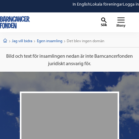
In English
Lokala föreningar
Logga in
Sök
Meny
barncancerfonden
startsida
Start
Jag vill bidra
Egen insamling
Current:
Det blev ingen domän
Bild och text för insamlingen nedan är inte Barncancerfonden
juridiskt ansvarig för.