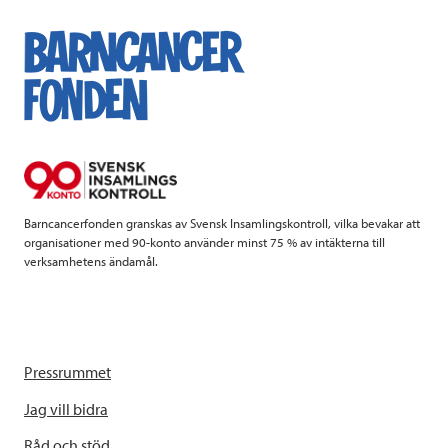
e
t
k
l
b
t
e
o
e
d
o
r
I
k
n
Barncancerfonden granskas av Svensk Insamlingskontroll, vilka bevakar att
organisationer med 90-konto använder minst 75 % av intäkterna till
verksamhetens ändamål.
Pressrummet
Jag vill bidra
Råd och stöd