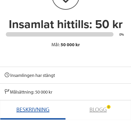
k
n
Insamlat hittills:
50 kr
0%
Mål:
50 000 kr
Insamlingen har stängt
Målsättning: 50 000 kr
0
BESKRIVNING
BLOGG