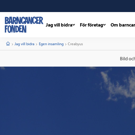
Jag vill bidra
För företag
Om barnca
barncancerfonden
startsida
Start
Jag vill bidra
Egen insamling
Current:
Creabyus
Bild oc