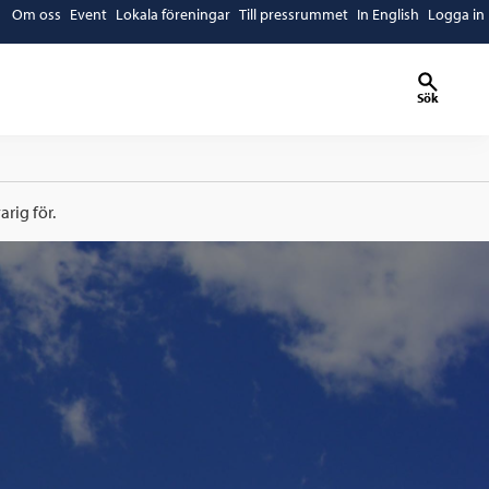
Om oss
Event
Lokala föreningar
Till pressrummet
In English
Logga in
Sök
rig för.