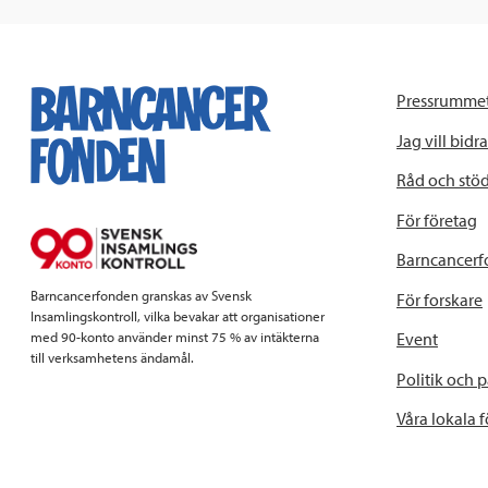
Pressrumme
Jag vill bidra
Råd och stö
För företag
Barncancerf
Barncancerfonden granskas av Svensk
För forskare
Insamlingskontroll, vilka bevakar att organisationer
Event
med 90-konto använder minst 75 % av intäkterna
till verksamhetens ändamål.
Politik och 
Våra lokala 