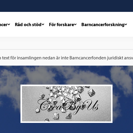
ncer
Råd och stöd
För forskare
Barncancerforskning
h text för insamlingen nedan är inte Barncancerfonden juridiskt ansva