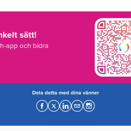
kelt sätt!
sh-app och bidra
Dela detta med dina vänner
F
T
L
M
a
w
i
a
c
i
n
i