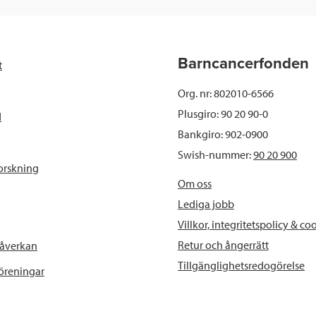
e
t
k
l
b
t
e
Barncancerfonden
t
o
e
d
Org. nr: 802010-6566
o
r
I
Plusgiro: 90 20 90-0
d
Bankgiro: 902-0900
k
n
Swish-nummer:
90 20 900
orskning
Om oss
Lediga jobb
Villkor, integritetspolicy & co
Retur och ångerrätt
påverkan
Tillgänglighetsredogörelse
föreningar