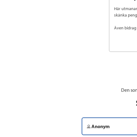
Här utmanar 
skänka penga
Även bidrag 
Den som
Anonym