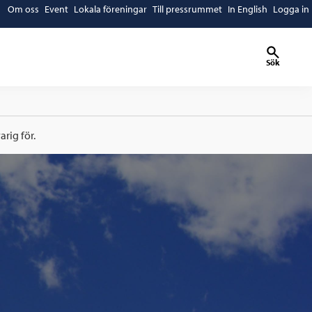
Om oss
Event
Lokala föreningar
Till pressrummet
In English
Logga in
Sök
rig för.