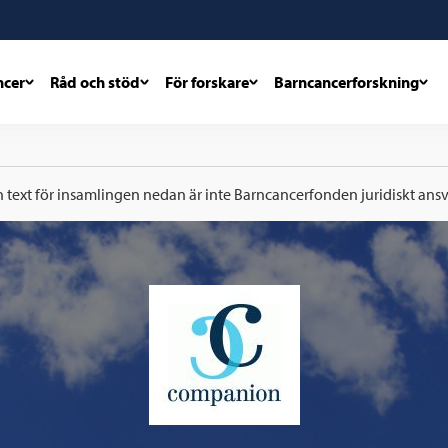
ncer
Råd och stöd
För forskare
Barncancerforskning
h text för insamlingen nedan är inte Barncancerfonden juridiskt ansva