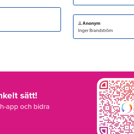
Anonym
Inger Brandström
kelt sätt!
sh-app och bidra