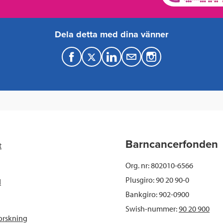
Dela detta med dina vänner
F
T
L
M
a
w
i
a
c
i
n
i
e
t
k
l
b
t
e
Barncancerfonden
t
o
e
d
Org. nr: 802010-6566
o
r
I
Plusgiro: 90 20 90-0
d
Bankgiro: 902-0900
k
n
Swish-nummer:
90 20 900
orskning