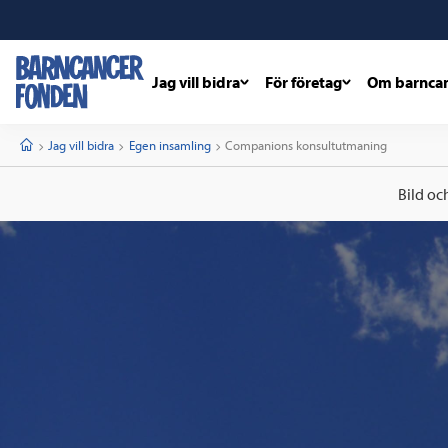
Jag vill bidra
För företag
Om barnca
barncancerfonden
startsida
Start
Jag vill bidra
Egen insamling
Current:
Companions konsultutmaning
Bild oc