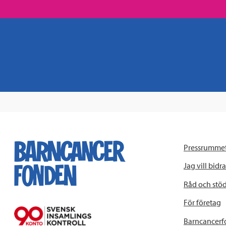
Pressrumme
Jag vill bidra
Råd och stö
För företag
Barncancerf