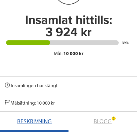
k
n
Insamlat hittills:
3 924 kr
39%
Mål:
10 000 kr
Insamlingen har stängt
Målsättning: 10 000 kr
0
BESKRIVNING
BLOGG