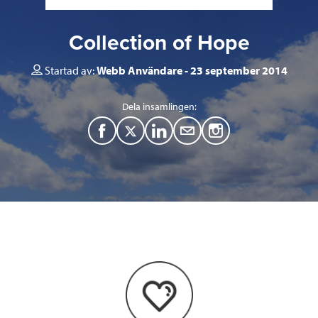
Collection of Hope
Startad av:
Webb Användare
23 september 2014
Dela insamlingen:
F
T
L
M
a
w
i
a
c
i
n
i
e
t
k
l
b
t
e
o
e
d
o
r
I