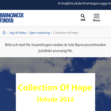
In English
Lokala föreningar
Logga in
Sök
Meny
barncancerfonden
startsida
Start
Jag vill bidra
Egen insamling
Current:
Collection of Hope
Bild och text för insamlingen nedan är inte Barncancerfonden
juridiskt ansvarig för.