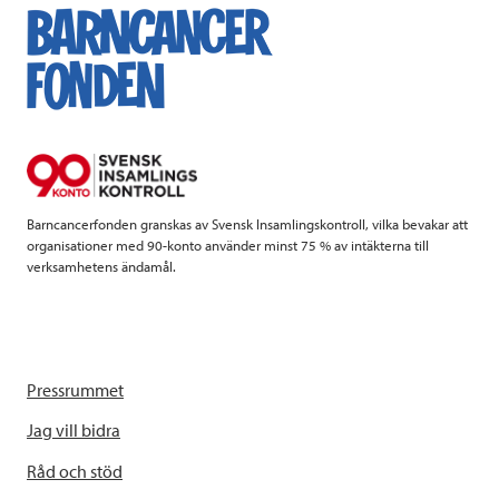
e
t
k
l
b
t
e
o
e
d
o
r
I
k
n
Barncancerfonden granskas av Svensk Insamlingskontroll, vilka bevakar att
organisationer med 90-konto använder minst 75 % av intäkterna till
verksamhetens ändamål.
Pressrummet
Jag vill bidra
Råd och stöd