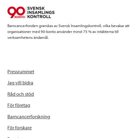
o
r
I
k
n
Barncancerfonden granskas av Svensk Insamlingskontroll, vilka bevakar att
organisationer med 90-konto använder minst 75 % av intäkterna till
verksamhetens ändamål.
Pressrummet
Jag vill bidra
Råd och stöd
För företag
Barncancerforskning
För forskare