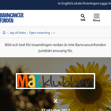
In English
Lokala föreningar
Logga in
Sök
Meny
barncancerfonden
startsida
Start
Jag vill bidra
Egen insamling
Current:
x
Bild och text för insamlingen nedan är inte Barncancerfonden
juridiskt ansvarig för.
x
17 oktober 2017